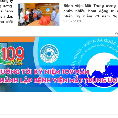
 công ty
Bệnh viện Mắt Trung ương 
g ương.
chức nhiều hoạt động tri 
để bệnh
nhân Kỷ niệm 79 năm Ng
ện đại,
27/07/2026
Thương binh, liệt sỹ 27/7
ao chất
X