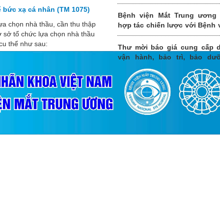
Mắt Trung ương
kế bức xạ cá nhân (TM 1075)
Bệnh viện Mắt Trung ương 
ựa chọn nhà thầu, cần thu thập
hợp tác chiến lược với Bệnh 
ơ sở tổ chức lựa chọn nhà thầu
khoa tỉnh Quảng Ninh
 cụ thể như sau:
Thư mời báo giá cung cấp d
vận hành, bảo trì, bảo dư
thống xử lý nước thải tron
gian 1 năm (12 tháng) gia
2026-2027 của Bệnh viện Mắ
ương.