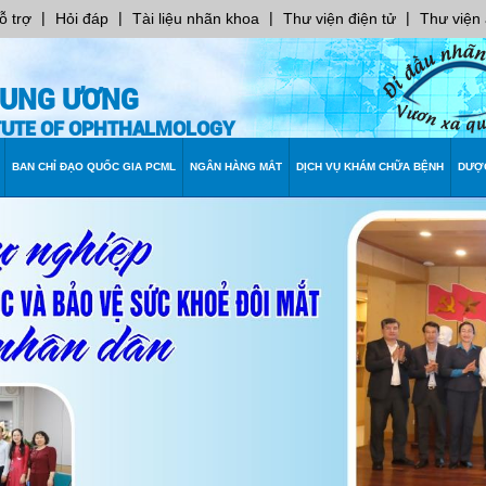
|
|
|
|
ỗ trợ
Hỏi đáp
Tài liệu nhãn khoa
Thư viện điện tử
Thư viện
RUNG ƯƠNG
ITUTE OF OPHTHALMOLOGY
BAN CHỈ ĐẠO QUỐC GIA PCML
NGÂN HÀNG MẮT
DỊCH VỤ KHÁM CHỮA BỆNH
DƯỢ