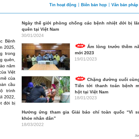
|
|
Tin hoạt động
Biên bản họp
Văn bản pháp
Ngày thế giới phòng chống các bệnh nhiệt đới bị lã
quên tại Việt Nam
30/01/2024
c Bệnh
Ấm lòng trước thềm n
ăm 2025,
mới 2023
g trong
19/01/2023
ng quên,
 vào năm
của Việt
 mẽ của
Chặng đường cuối cùng
toàn cầu
Tiến tới thanh toán bệnh m
ộ trình
hột tại Việt Nam
li 2022,
18/01/2023
t đới bị
Hưởng ứng tham gia Giải báo chí toàn quốc “Vì s
khỏe nhân dân”
18/03/2022
X