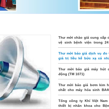
Thư mời chào giá cung cấp 
vệ sinh bệnh viện trong 24
(2026-2028) của Bệnh viện Mắ
ương (TM 1077)
Thư mời báo giá dịch vụ đo 
giá trị liều kế bức xạ cá n
1075)
Thư mời báo giá máy hút d
động (TM 1071)
Thư mời báo giá bơm kim h
chất cho máy hóa sinh BA4
1070)
Tổng công ty Khí Việt Nam 
thiết bị nhãn khoa cho Bện