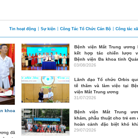
|
|
|
Tin hoạt động
Sự kiện
Công Tác Tổ Chức Cán Bộ
Công tác xã
Bệnh viện Mắt Trung ương 
kết hợp tác chiến lược v
Bệnh viện Đa khoa tỉnh Quả
03/08/2026
Ninh
Lãnh đạo Tổ chức Orbis qu
tế thăm và làm việc tại Bệ
viện Mắt Trung ương
31/07/2026
hãn khoa
Bệnh viện Mắt Trung ươ
khám, phẫu thuật cho trẻ em 
hoàn cảnh đặc biệt khó kh
29/07/2026
tỉnh Tuyên Quang
 ương đã