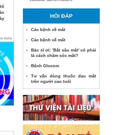
tổ
ân
HỎI ĐÁP
ày
Các bệnh về mắt
em thêm
Các bệnh về mắt
Bác sĩ ơi: 'Bắt sâu mắt' có phải
là cách chăm sóc mắt?
Bệnh Glocom
Tư vấn dùng thuốc đau mắt
trên người cao tuổi