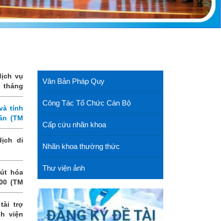
dịch vụ
Văn Bản Pháp Quy
 tháng
t Trung
Công Tác Tổ Chức Cán Bộ
và tính
hân (TM
Cấp cứu nhãn khoa
ịch di
Nhãn khoa thường thức
Thư viện ảnh
út hóa
00 (TM
tài trợ
h viện