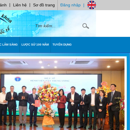
|
|
 ảnh
Liên hệ
Sơ đồ trang
Đăng nhập
|
C LÂM SÀNG
LƯỢC SỬ 100 NĂM
TUYỂN DỤNG