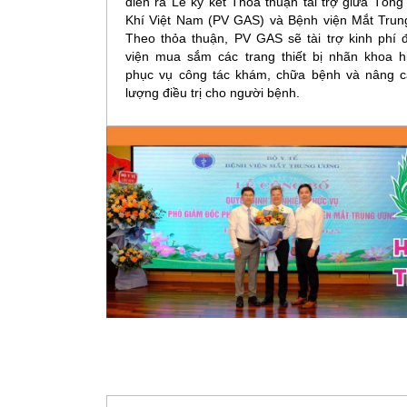
diễn ra Lễ ký kết Thỏa thuận tài trợ giữa Tổng
Khí Việt Nam (PV GAS) và Bệnh viện Mắt Trun
Theo thỏa thuận, PV GAS sẽ tài trợ kinh phí 
viện mua sắm các trang thiết bị nhãn khoa hi
phục vụ công tác khám, chữa bệnh và nâng c
lượng điều trị cho người bệnh.