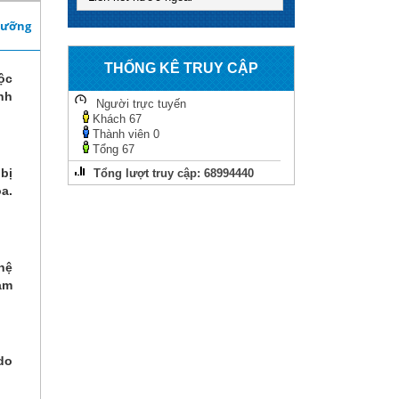
dưỡng
THỐNG KÊ TRUY CẬP
ộc
nh
Người trực tuyến
Khách
67
Thành viên
0
Tổng
67
bị
Tổng lượt truy cập:
68994440
a.
hệ
ảm
do