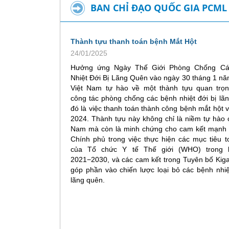
BAN CHỈ ĐẠO QUỐC GIA PCML
Thành tựu thanh toán bệnh Mắt Hột
24/01/2025
Hưởng ứng Ngày Thế Giới Phòng Chống Cá
Nhiệt Đới Bị Lãng Quên vào ngày 30 tháng 1 n
Việt Nam tự hào về một thành tựu quan trọn
công tác phòng chống các bệnh nhiệt đới bị lã
đó là việc thanh toán thành công bệnh mắt hột
2024. Thành tựu này không chỉ là niềm tự hào 
Nam mà còn là minh chứng cho cam kết mạnh
Chính phủ trong việc thực hiện các mục tiêu 
của Tổ chức Y tế Thế giới (WHO) trong l
2021−2030, và các cam kết trong Tuyên bố Kiga
góp phần vào chiến lược loại bỏ các bệnh nhiệ
lãng quên.