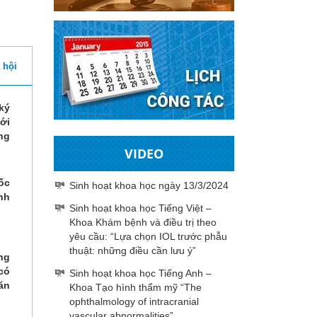
 hội
ký
ới
ng
VIDEO
ốc
Sinh hoạt khoa học ngày 13/3/2024
nh
Sinh hoạt khoa học Tiếng Việt –
Khoa Khám bệnh và điều trị theo
yêu cầu: “Lựa chọn IOL trước phẫu
thuật: những điều cần lưu ý”
ng
có
Sinh hoạt khoa học Tiếng Anh –
ăn
Khoa Tạo hình thẩm mỹ “The
ophthalmology of intracranial
vascular abnormalities”