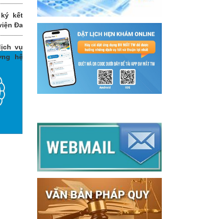
ký kết
viện Đa
ịch vụ
ỡng hệ
g thời
i đoạn
t Trung