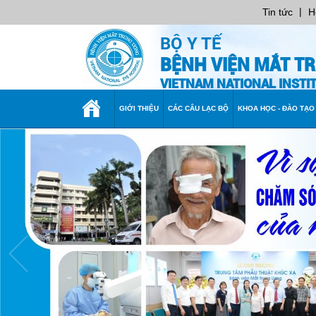
|
Tin tức
H
BỘ Y TẾ
BỆNH VIỆN MẮT T
VIETNAM NATIONAL INST
TRANG
GIỚI THIỆU
CÁC CÂU LẠC BỘ
KHOA HỌC - ĐÀO TẠO
CHỦ