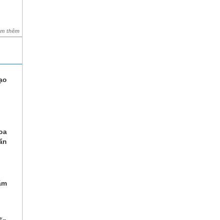
em thêm
ạo
oa
ẩn
ăm