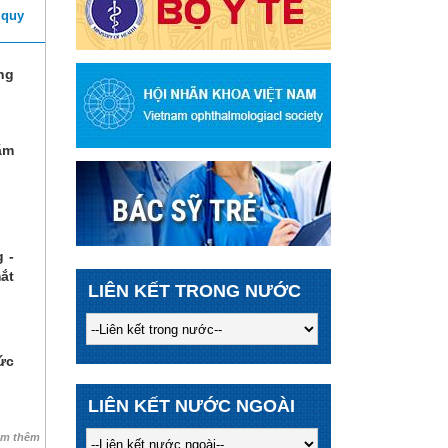
 quy
ng
ăm
 -
ắt
LIÊN KẾT TRONG NƯỚC
ức
LIÊN KẾT NƯỚC NGOÀI
em thêm