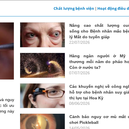
Chất lượng bệnh viện
Hoạt động điều 
|
Nâng cao chất lượng cu
sống cho Bệnh nhân mắc bệ
lý Mắt do tuyến giáp
22/07/2026
Hàng ngàn người ở Mỹ 
thương mỗi năm do pháo ho
Còn ở nước ta?
07/07/2026
Các khuyến nghị về công ng
hỗ trợ cho bệnh nhân suy gi
thị lực tại Hoa Kỳ
 và nguy
08/06/2026
c tối ưu
ượng này
Cảnh báo nguy cơ mù mắt 
chơi Pickleball
14/05/2026