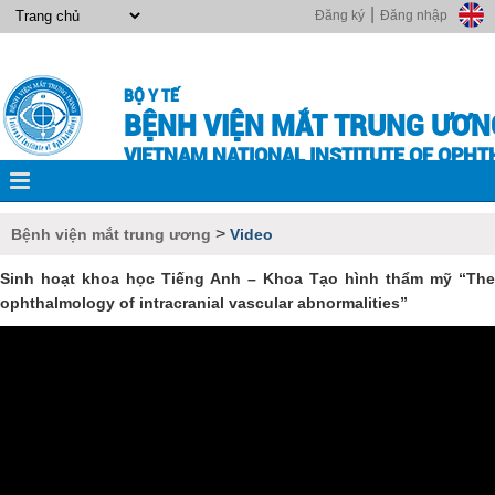
|
Đăng ký
Đăng nhập
BỘ Y TẾ
BỆNH VIỆN MẮT TRUNG ƯƠN
VIETNAM NATIONAL INSTITUTE OF OPH
>
Bệnh viện mắt trung ương
Video
Sinh hoạt khoa học Tiếng Anh – Khoa Tạo hình thẩm mỹ “The
ophthalmology of intracranial vascular abnormalities”