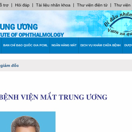
|
|
|
|
ỗ trợ
Hỏi đáp
Tài liệu nhãn khoa
Thư viện điện tử
Thư viện
RUNG ƯƠNG
ITUTE OF OPHTHALMOLOGY
BAN CHỈ ĐẠO QUỐC GIA PCML
NGÂN HÀNG MẮT
DỊCH VỤ KHÁM CHỮA BỆNH
DƯỢ
 giám đốc