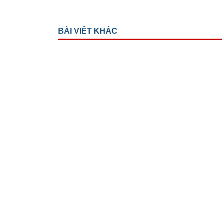
BÀI VIẾT KHÁC
Chức năng và nhiệm vụ
Lịch sử hình thành
Sơ đồ tổ chức
Các khoa lâm sàng
Các khoa cận lâm sàng
Các phòng ban chức năng
Thành tích đạt được
Lược sử 100 năm Viện mắt