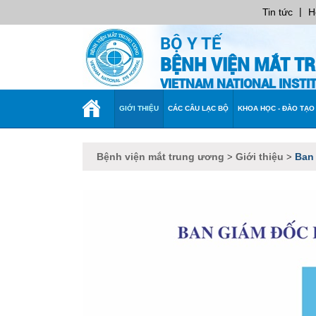
|
Tin tức
H
BỘ Y TẾ
BỆNH VIỆN MẮT T
VIETNAM NATIONAL INST
TRANG
GIỚI THIỆU
CÁC CÂU LẠC BỘ
KHOA HỌC - ĐÀO TẠO
CHỦ
Bệnh viện mắt trung ương
Giới thiệu
Ban
>
>