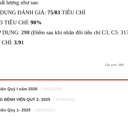
ất lượng như sau:
P DỤNG ĐÁNH GIÁ:
75/83
TIÊU CHÍ
3 TIÊU CHÍ:
90%
P DỤNG:
298
(Điểm sau khi nhân đôi tiêu chí C3, C5: 31
 CHÍ:
3.9
1
Lần xem:
989
viện Quý I năm 2026
( 15/04/2026)
 BỆNH VIỆN QUÝ 2- 2025
( 26/08/2025)
viện Qúy 1- 2025
( 29/04/2025)