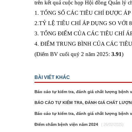
trên kết quả cuộc họp Hội đồng Quản lý ch
1. TỔNG SỐ CÁC TIÊU CHÍ ĐƯỢC Á
2.TỶ LỆ TIÊU CHÍ ÁP DỤNG SO VỚI 8
3. TỔNG ĐIỂM CỦA CÁC TIÊU CHÍ Á
4. ĐIỂM TRUNG BÌNH CỦA CÁC TIÊU
(Điểm BV cuối quý 2 năm 2025:
3.91
)
BÀI VIẾT KHÁC
Báo cáo tự kiểm tra, đánh giá chất lượng bệnh 
BÁO CÁO TỰ KIỂM TRA, ĐÁNH GIÁ CHẤT LƯỢNG
Báo cáo tự kiểm tra, đánh giá chất lượng bệnh 
Điểm chấm bệnh viện năm 2024
( 26/02/2025)