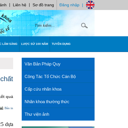
|
|
 ảnh
Liên hệ
Sơ đồ trang
Đăng nhập
|
C LÂM SÀNG
LƯỢC SỬ 100 NĂM
TUYỂN DỤNG
Văn Bản Pháp Quy
Công Tác Tổ Chức Cán Bộ
chất
Cấp cứu nhãn khoa
kết quả
Nhãn khoa thường thức
Bản in
Thư viện ảnh
25 dựa