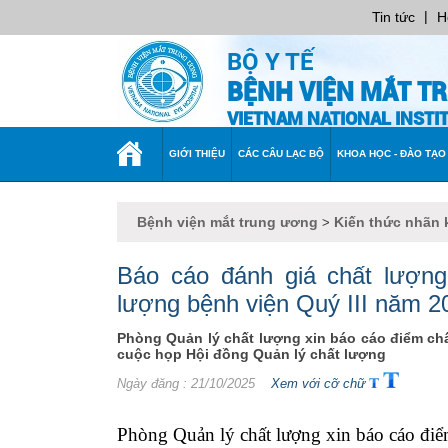
|
Tin tức
H
BỘ Y TẾ
BỆNH VIỆN MẮT T
VIETNAM NATIONAL INST
TRANG
GIỚI THIỆU
CÁC CÂU LẠC BỘ
KHOA HỌC - ĐÀO TẠO
CHỦ
Bệnh viện mắt trung ương
Kiến thức nhãn 
>
Báo cáo đánh giá chất lượng
lượng bệnh viện Quý III năm 
Phòng Quản lý chất lượng xin báo cáo điểm chấ
cuộc họp Hội đồng Quản lý chất lượng
Ngày đăng
: 21/10/2025
Xem với cỡ chữ
Phòng Quản lý chất lượng xin báo cáo điể