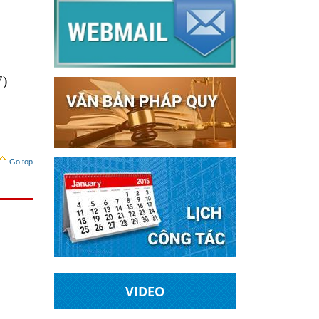
7
)
Go top
VIDEO