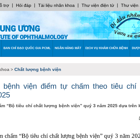
|
|
|
|
ỗ trợ
Hỏi đáp
Tài liệu nhãn khoa
Thư viện điện tử
Thư viện
RUNG ƯƠNG
ITUTE OF OPHTHALMOLOGY
BAN CHỈ ĐẠO QUỐC GIA PCML
NGÂN HÀNG MẮT
DỊCH VỤ KHÁM CHỮA BỆNH
DƯỢ
khoa
Chất lượng bệnh viện
>
 bệnh viện điểm tự chấm theo tiêu chí 
2025
m “Bộ tiêu chí chất lượng bệnh viện” quý 3 năm 2025 dựa trên 
m chấm “Bộ tiêu chí chất lượng bệnh viện” quý 3 năm 20