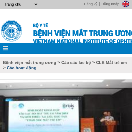
|
Đăng ký
Đăng nhập
BỘ Y TẾ
BỆNH VIỆN MẮT TRUNG ƯƠN
VIETNAM NATIONAL INSTITUTE OF OPH
>
>
Bệnh viện mắt trung ương
Các câu lạc bộ
CLB Mắt trẻ em
>
Các hoạt động