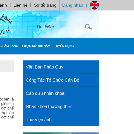
|
|
 ảnh
Liên hệ
Sơ đồ trang
Đăng nhập
|
C LÂM SÀNG
LƯỢC SỬ 100 NĂM
TUYỂN DỤNG
Văn Bản Pháp Quy
Công Tác Tổ Chức Cán Bộ
Cấp cứu nhãn khoa
lôcôm là
u glôcôm
Nhãn khoa thường thức
à cơ chế
thị thần
i cơ chế
Thư viện ảnh