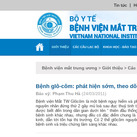
|
Tin tức
H
BỘ Y TẾ
BỆNH VIỆN MẮT T
VIETNAM NATIONAL INST
TRANG
GIỚI THIỆU
CÁC CÂU LẠC BỘ
KHOA HỌC - ĐÀO TẠO
CHỦ
Bệnh viện mắt trung ương
Giới thiệu
Các
>
>
Bệnh glô-côm: phát hiện sớm, theo dõi 
Bác sỹ: Phạm Thu Hà
(24/03/2011)
Bệnh viện Mắt TW Glôcôm là một bệnh nguy hiểm và phứ
nguyên nhân đứng thứ 2 gây mù loà sau đục thuỷ tinh 
được biết đến trong dân gian dưới tên “ thiên đầu th
bệnh sinh khác nhau, nhưng đều có đặc điểm chung là 
kinh, dẫn tới tổn hại thị trường. Có 2 thể glôcôm ng
bệnh sinh và triệu chứng lâm sàng khác nhau.