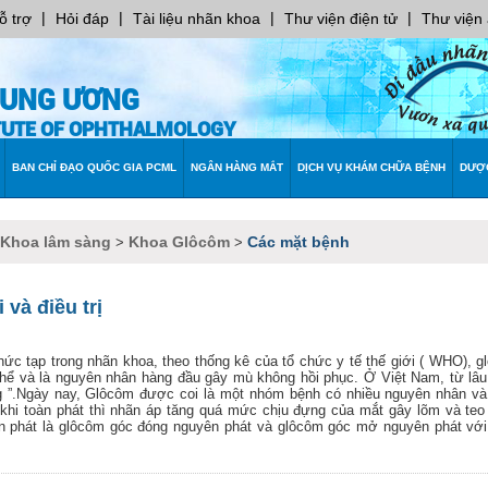
|
|
|
|
ỗ trợ
Hỏi đáp
Tài liệu nhãn khoa
Thư viện điện tử
Thư viện
RUNG ƯƠNG
ITUTE OF OPHTHALMOLOGY
BAN CHỈ ĐẠO QUỐC GIA PCML
NGÂN HÀNG MẮT
DỊCH VỤ KHÁM CHỮA BỆNH
DƯỢ
 Khoa lâm sàng
Khoa Glôcôm
Các mặt bệnh
>
>
và điều trị
c tạp trong nhãn khoa, theo thống kê của tổ chức y tế thế giới ( WHO), g
thể và là nguyên nhân hàng đầu gây mù không hồi phục. Ở Việt Nam, từ lâ
ống ”.Ngày nay, Glôcôm được coi là một nhóm bệnh có nhiều nguyên nhân v
khi toàn phát thì nhãn áp tăng quá mức chịu đựng của mắt gây lõm và teo 
uyên phát là glôcôm góc đóng nguyên phát và glôcôm góc mở nguyên phát vớ