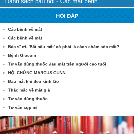
Danh sách câu hỏi - Các mặt bệnh
HỎI ĐÁP
Các bệnh về mắt
Các bệnh về mắt
Bác sĩ ơi: 'Bắt sâu mắt' có phải là cách chăm sóc mắt?
Bệnh Glocom
Tư vấn dùng thuốc đau mắt trên người cao tuổi
HỘI CHỨNG MARCUS GUNN
Đau mắt khi đeo kính lão
Thắc mắc về mắt giả
Tư vấn dùng thuốc
Tư vấn sụp mí