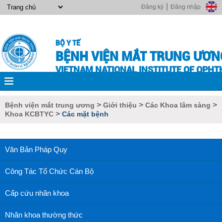
|
Đăng ký
Đăng nhập
BỘ Y TẾ
BỆNH VIỆN MẮT TRUNG ƯƠN
VIETNAM NATIONAL INSTITUTE OF OPH
>
>
>
Bệnh viện mắt trung ương
Giới thiệu
Các Khoa lâm sàng
>
Khoa KCBTYC
Các mặt bệnh
Văn Bản Pháp Quy
Công Tác Tổ Chức Cán Bộ
Cấp cứu nhãn khoa
Nhãn khoa thường thức