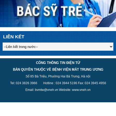
LIÊN KẾT
CỔNG THÔNG TIN ĐIỆN TỬ
BẢN QUYỀN THUỘC VỀ BỆNH VIỆN MẮT TRUNG ƯƠNG
Số 85 Bà Triệu, Phường Hai Bà Trưng, Hà nội
Tel: 024 3826 3
966
Hotline : 024 3944 5
196
Fax: 024 3945 4956
Email: bvmtw@vneh.vn Website: www.vneh.vn