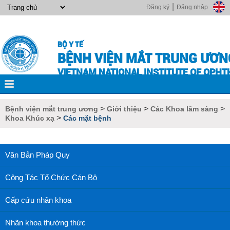
|
Đăng ký
Đăng nhập
BỘ Y TẾ
BỆNH VIỆN MẮT TRUNG ƯƠN
VIETNAM NATIONAL INSTITUTE OF OPH
>
>
>
Bệnh viện mắt trung ương
Giới thiệu
Các Khoa lâm sàng
>
Khoa Khúc xạ
Các mặt bệnh
Văn Bản Pháp Quy
Công Tác Tổ Chức Cán Bộ
Cấp cứu nhãn khoa
Nhãn khoa thường thức