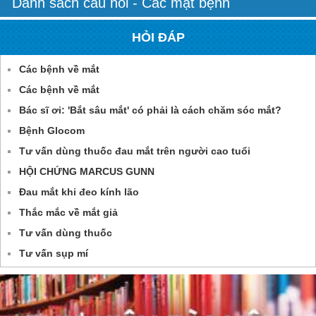
Danh sách câu hỏi - Các mặt bệnh
HỎI ĐÁP
Các bệnh về mắt
Các bệnh về mắt
Bác sĩ ơi: 'Bắt sâu mắt' có phải là cách chăm sóc mắt?
Bệnh Glocom
Tư vấn dùng thuốc đau mắt trên người cao tuổi
HỘI CHỨNG MARCUS GUNN
Đau mắt khi đeo kính lão
Thắc mắc về mắt giả
Tư vấn dùng thuốc
Tư vấn sụp mí