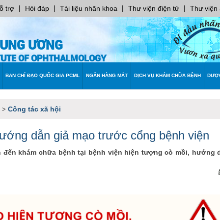
|
|
|
|
ỗ trợ
Hỏi đáp
Tài liệu nhãn khoa
Thư viện điện tử
Thư viện
RUNG ƯƠNG
ITUTE OF OPHTHALMOLOGY
BAN CHỈ ĐẠO QUỐC GIA PCML
NGÂN HÀNG MẮT
DỊCH VỤ KHÁM CHỮA BỆNH
DƯỢ
Công tác xã hội
>
hướng dẫn giả mạo trước cổng bệnh viện
 đến khám chữa bệnh tại bệnh viện hiện tượng cò mồi, hướng 