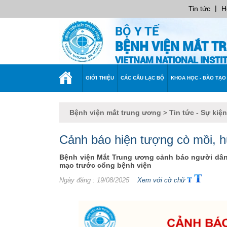
|
Tin tức
H
BỘ Y TẾ
BỆNH VIỆN MẮT T
VIETNAM NATIONAL INST
TRANG
GIỚI THIỆU
CÁC CÂU LẠC BỘ
KHOA HỌC - ĐÀO TẠO
CHỦ
Bệnh viện mắt trung ương
Tin tức - Sự kiện
>
Cảnh báo hiện tượng cò mồi, 
Bệnh viện Mắt Trung ương cảnh báo người dân
mạo trước cổng bệnh viện
Ngày đăng
: 19/08/2025
Xem với cỡ chữ