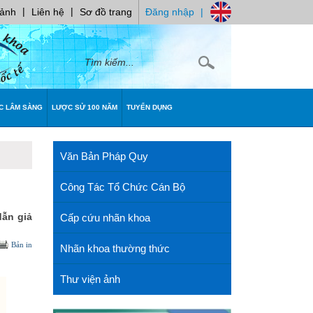
|
|
 ảnh
Liên hệ
Sơ đồ trang
Đăng nhập
|
C LÂM SÀNG
LƯỢC SỬ 100 NĂM
TUYỂN DỤNG
Văn Bản Pháp Quy
Công Tác Tổ Chức Cán Bộ
dẫn giả
Cấp cứu nhãn khoa
Bản in
Nhãn khoa thường thức
Thư viện ảnh