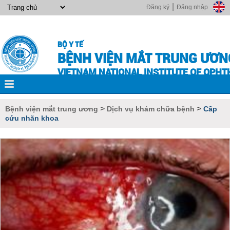
|
Đăng ký
Đăng nhập
BỘ Y TẾ
BỆNH VIỆN MẮT TRUNG ƯƠN
VIETNAM NATIONAL INSTITUTE OF OPH
>
>
Bệnh viện mắt trung ương
Dịch vụ khám chữa bệnh
Cấp
cứu nhãn khoa