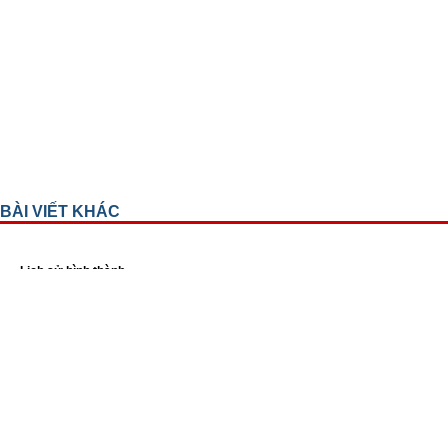
BÀI VIẾT KHÁC
Lịch sử hình thành
Sơ đồ tổ chức
Ban Giám đốc
Các khoa lâm sàng
Các khoa cận lâm sàng
Các phòng ban chức năng