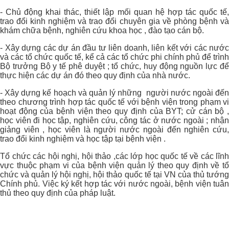
- Chủ động khai thác, thiết lập mối quan hệ hợp tác quốc tế,
trao đổi kinh nghiệm và trao đổi chuyên gia về phòng bệnh và
khám chữa bệnh, nghiên cứu khoa học , đào tạo cán bộ.
- Xây dựng các dự án đầu tư liên doanh, liên kết với các nước
và các tổ chức quốc tế, kể cả các tổ chức phi chính phủ để trình
Bộ trưởng Bộ y tế phê duyệt ; tổ chức, huy động nguồn lực để
thực hiện các dự án đó theo quy định của nhà nước.
- Xây dựng kế hoạch và quản lý những người nước ngoài đến
theo chương trình hợp tác quốc tế với bệnh viện trong phạm vi
hoạt động của bệnh viện theo quy định của BYT; cử cán bộ ,
học viên đi học tập, nghiên cứu, công tác ở nước ngoài ; nhận
giảng viên , học viên là người nước ngoài đến nghiên cứu,
trao đổi kinh nghiệm và học tập tại bệnh viện .
Tổ chức các hội nghị, hội thảo ,các lớp học quốc tế về các lĩnh
vực thuộc phạm vi của bệnh viện quản lý theo quy định về tổ
chức và quản lý hội nghị, hội thảo quốc tế tại VN của thủ tướng
Chính phủ. Việc ký kết hợp tác với nước ngoài, bệnh viện tuân
thủ theo quy định của pháp luật.