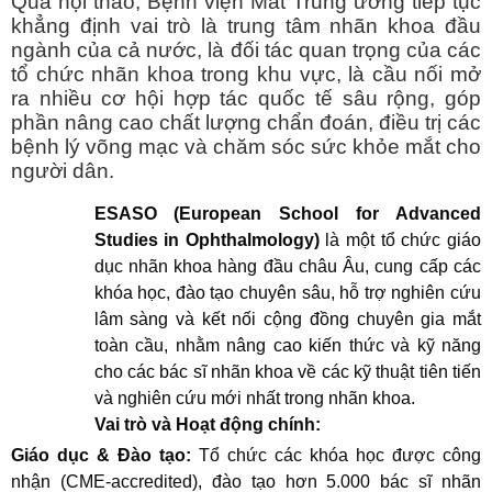
Qua hội thảo, Bệnh viện Mắt Trung ương tiếp tục
khẳng định vai trò là trung tâm nhãn khoa đầu
ngành của cả nước, là đối tác quan trọng của các
tổ chức nhãn khoa trong khu vực, là cầu nối mở
ra nhiều cơ hội hợp tác quốc tế sâu rộng, góp
phần nâng cao chất lượng chẩn đoán, điều trị các
bệnh lý võng mạc và chăm sóc sức khỏe mắt cho
người dân.
ESASO (European School for Advanced
Studies in Ophthalmology)
là một tổ chức giáo
dục nhãn khoa hàng đầu châu Âu, cung cấp các
khóa học, đào tạo chuyên sâu, hỗ trợ nghiên cứu
lâm sàng và kết nối cộng đồng chuyên gia mắt
toàn cầu, nhằm nâng cao kiến thức và kỹ năng
cho các bác sĩ nhãn khoa về các kỹ thuật tiên tiến
và nghiên cứu mới nhất trong nhãn khoa.
Vai trò và Hoạt động chính:
Giáo dục & Đào tạo:
Tổ chức các khóa học được công
nhận (CME-accredited), đào tạo hơn 5.000 bác sĩ nhãn