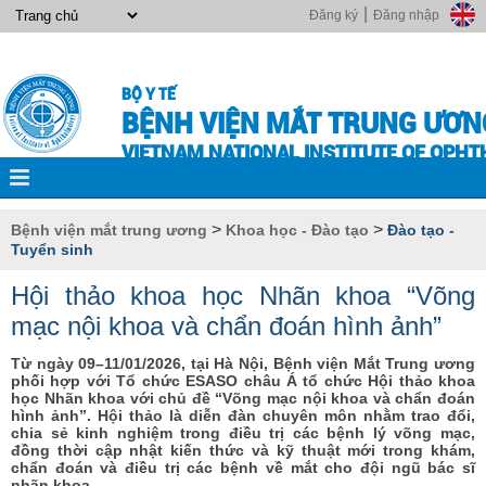
|
Đăng ký
Đăng nhập
BỘ Y TẾ
BỆNH VIỆN MẮT TRUNG ƯƠN
VIETNAM NATIONAL INSTITUTE OF OPH
>
>
Bệnh viện mắt trung ương
Khoa học - Đào tạo
Đào tạo -
Tuyển sinh
Hội thảo khoa học Nhãn khoa “Võng
mạc nội khoa và chẩn đoán hình ảnh”
Từ ngày 09–11/01/2026, tại Hà Nội, Bệnh viện Mắt Trung ương
phối hợp với Tổ chức ESASO châu Á tổ chức Hội thảo khoa
học Nhãn khoa với chủ đề “Võng mạc nội khoa và chẩn đoán
hình ảnh”. Hội thảo là diễn đàn chuyên môn nhằm trao đổi,
chia sẻ kinh nghiệm trong điều trị các bệnh lý võng mạc,
đồng thời cập nhật kiến thức và kỹ thuật mới trong khám,
chẩn đoán và điều trị các bệnh về mắt cho đội ngũ bác sĩ
nhãn khoa.