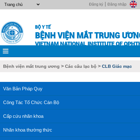
|
Đăng ký
Đăng nhập
BỘ Y TẾ
BỆNH VIỆN MẮT TRUNG ƯƠN
VIETNAM NATIONAL INSTITUTE OF OPH
>
>
Bệnh viện mắt trung ương
Các câu lạc bộ
CLB Giác mạc
Văn Bản Pháp Quy
Công Tác Tổ Chức Cán Bộ
Cấp cứu nhãn khoa
Nhãn khoa thường thức