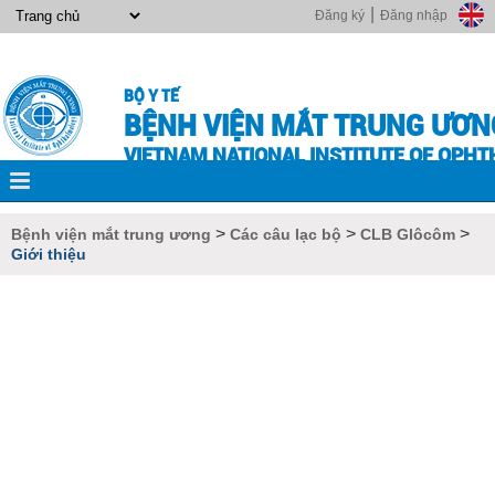
|
Đăng ký
Đăng nhập
BỘ Y TẾ
BỆNH VIỆN MẮT TRUNG ƯƠN
VIETNAM NATIONAL INSTITUTE OF OPH
>
>
>
Bệnh viện mắt trung ương
Các câu lạc bộ
CLB Glôcôm
Giới thiệu