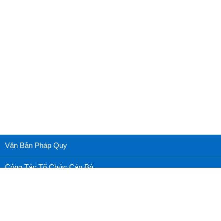
Văn Bản Pháp Quy
Công Tác Tổ Chức Cán Bộ
Cấp cứu nhãn khoa
Nhãn khoa thường thức