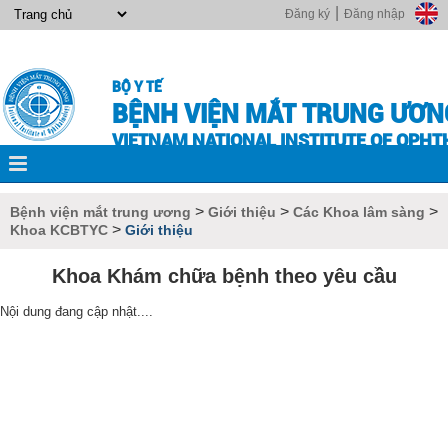
|
Đăng ký
Đăng nhập
BỘ Y TẾ
BỆNH VIỆN MẮT TRUNG ƯƠN
VIETNAM NATIONAL INSTITUTE OF OPH
>
>
>
Bệnh viện mắt trung ương
Giới thiệu
Các Khoa lâm sàng
>
Khoa KCBTYC
Giới thiệu
Khoa Khám chữa bệnh theo yêu cầu
Nội dung đang cập nhật....