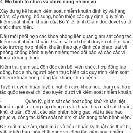
Mô hình tổ chức và chức năng nhiệm vụ
Xây dựng kế hoạch kiểm soát nhiễm khuẩn định kỳ và hàng
năm; xây dựng, bổ sung, hoàn thiện các quy định, quy trình
kiểm soát nhiễm khuẩn của Bộ Y tế, trình Giám đốc duyệt và tổ
chức thực hiện.
Đầu mối phối hợp các khoa phòng liên quan giám sát công tác
kiểm soát nhiễm khuẩn: Giám sát dịch bệnh truyền nhiễm; báo
cáo trường hợp nhiễm khuẩn theo quy định của pháp luật về
phòng chống bệnh truyền nhiễm; theo dõi báo và cáo các vi
khuẩn kháng thuốc.
Kiểm tra, giám sát, đôn đốc cán bộ, viên chức, hợp đồng lao
động, học sinh, người bệnh thực hiện các quy trình kiểm soát
nhiễm khuẩn trong công tác khám, chữa bệnh.
Tuyên truyền, huấn luyện, nghiên cứu khoa học, tham gia hợp
tác quốc teesvaf chỉ đạo tuyến dưới về kiểm soát nhiễm khuẩn.
- Quản lý, giám sát các hoạt động khử khuẩn, tiệt
khuẩn, giặt là, cung cấp dụng cụ vô khuẩn, hóa chất sát khuẩn,
khử khuẩn, đồ vải, các sản phẩm bông gạc, vật tư tiêu hao
phục vụ công tác kiểm soát nhiễm khuẩn trong toàn bệnh viện.
Đề xuất mua sắm, định mức và tiêu chuẩn kỹ thuật các thiết bị,
vật tư tiêu hao, hóa chất phục vụ công tác kiểm soát nhiễm