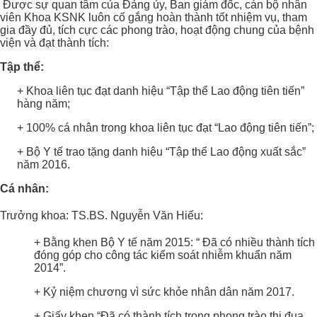
Được sự quan tâm của Đảng ủy, Ban giám đốc, cán bộ nhân
viên Khoa KSNK luôn cố gắng hoàn thành tốt nhiệm vụ, tham
gia đầy đủ, tích cực các phong trào, hoạt động chung của bệnh
viện và đạt thành tích:
Tập thể:
+ Khoa liên tục đạt danh hiệu “Tập thể Lao động tiên tiến”
hàng năm;
+ 100% cá nhân trong khoa liên tục đạt “Lao động tiên tiến”;
+ Bộ Y tế trao tặng danh hiệu “Tập thể Lao động xuất sắc”
năm 2016.
Cá nhân:
Trưởng khoa: TS.BS. Nguyễn Văn Hiếu:
+ Bằng khen Bộ Y tế năm 2015: “ Đã có nhiều thành tích
đóng góp cho công tác kiểm soát nhiễm khuẩn năm
2014”.
+ Kỷ niệm chương vì sức khỏe nhân dân năm 2017.
+ Giấy khen “Đã có thành tích trong phong trào thi đua