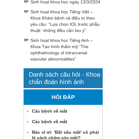
Sinh hoạt khoa học ngày 13/3/2024
Sinh hoạt khoa học Tiếng Việt –
Khoa Khám bệnh và điều trị theo
yêu cầu: “Lựa chọn IOL trước phẫu
thuật: những điều cần lưu ý”
Sinh hoạt khoa học Tiếng Anh –
Khoa Tạo hình thẩm mỹ “The
ophthalmology of intracranial
vascular abnormalities”
Danh sách câu hỏi - Khoa
chẩn đoán hình ảnh
HỎI ĐÁP
Các bệnh về mắt
Các bệnh về mắt
Bác sĩ ơi: 'Bắt sâu mắt' có phải
là cách chăm sóc mắt?