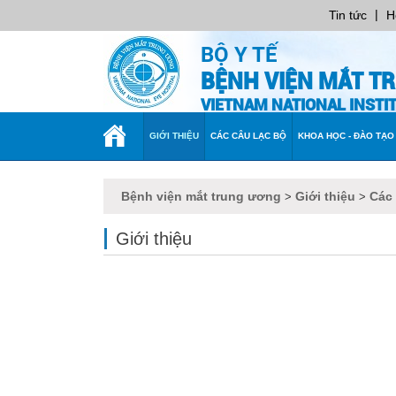
|
Tin tức
H
BỘ Y TẾ
BỆNH VIỆN MẮT T
VIETNAM NATIONAL INST
TRANG
GIỚI THIỆU
CÁC CÂU LẠC BỘ
KHOA HỌC - ĐÀO TẠO
CHỦ
Bệnh viện mắt trung ương
Giới thiệu
Các
>
>
Giới thiệu