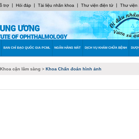
|
|
|
|
ỗ trợ
Hỏi đáp
Tài liệu nhãn khoa
Thư viện điện tử
Thư viện
RUNG ƯƠNG
ITUTE OF OPHTHALMOLOGY
BAN CHỈ ĐẠO QUỐC GIA PCML
NGÂN HÀNG MẮT
DỊCH VỤ KHÁM CHỮA BỆNH
DƯỢ
 Khoa cận lâm sàng
Khoa Chẩn đoán hình ảnh
>