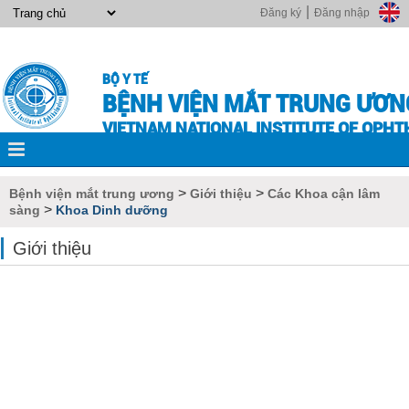
|
Đăng ký
Đăng nhập
BỘ Y TẾ
BỆNH VIỆN MẮT TRUNG ƯƠN
VIETNAM NATIONAL INSTITUTE OF OPH
>
>
Bệnh viện mắt trung ương
Giới thiệu
Các Khoa cận lâm
>
sàng
Khoa Dinh dưỡng
Giới thiệu