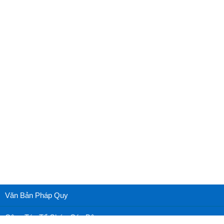
Văn Bản Pháp Quy
Công Tác Tổ Chức Cán Bộ