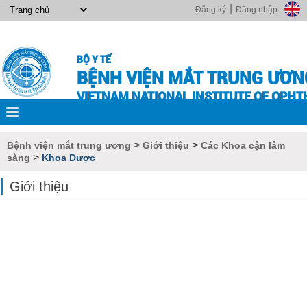
|
Đăng ký
Đăng nhập
BỘ Y TẾ
BỆNH VIỆN MẮT TRUNG ƯƠN
VIETNAM NATIONAL INSTITUTE OF OPH
>
>
Bệnh viện mắt trung ương
Giới thiệu
Các Khoa cận lâm
>
sàng
Khoa Dược
Giới thiệu