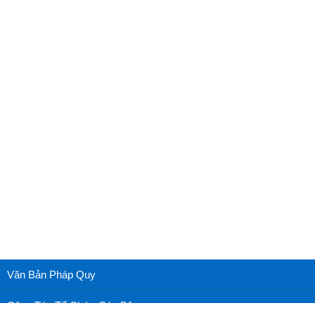
Văn Bản Pháp Quy
Công Tác Tổ Chức Cán Bộ