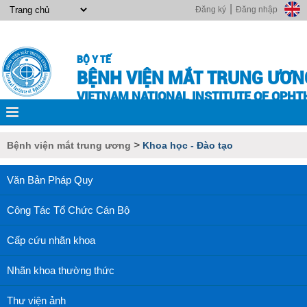
|
Đăng ký
Đăng nhập
BỘ Y TẾ
BỆNH VIỆN MẮT TRUNG ƯƠN
VIETNAM NATIONAL INSTITUTE OF OPH
>
Bệnh viện mắt trung ương
Khoa học - Đào tạo
Văn Bản Pháp Quy
Công Tác Tổ Chức Cán Bộ
Cấp cứu nhãn khoa
Nhãn khoa thường thức
Thư viện ảnh