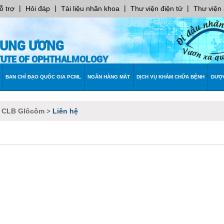
|
|
|
|
ỗ trợ
Hỏi đáp
Tài liệu nhãn khoa
Thư viện điện tử
Thư viện
RUNG ƯƠNG
ITUTE OF OPHTHALMOLOGY
BAN CHỈ ĐẠO QUỐC GIA PCML
NGÂN HÀNG MẮT
DỊCH VỤ KHÁM CHỮA BỆNH
DƯỢ
CLB Glôcôm
Liên hệ
>
>