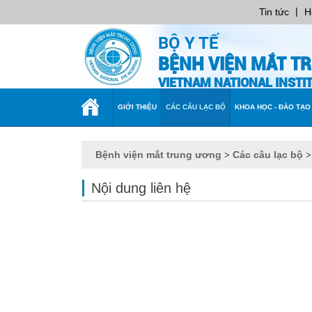
|
Tin tức
H
BỘ Y TẾ
BỆNH VIỆN MẮT T
VIETNAM NATIONAL INST
TRANG
GIỚI THIỆU
CÁC CÂU LẠC BỘ
KHOA HỌC - ĐÀO TẠO
CHỦ
Bệnh viện mắt trung ương
Các câu lạc bộ
>
Nội dung liên hệ