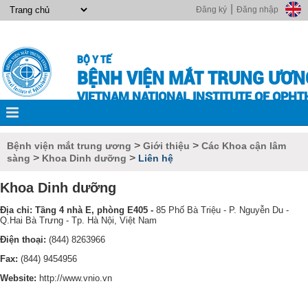
|
Đăng ký
Đăng nhập
BỘ Y TẾ
BỆNH VIỆN MẮT TRUNG ƯƠN
VIETNAM NATIONAL INSTITUTE OF OPH
>
>
Bệnh viện mắt trung ương
Giới thiệu
Các Khoa cận lâm
>
>
sàng
Khoa Dinh dưỡng
Liên hệ
Khoa Dinh dưỡng
Địa chỉ:
Tầng 4 nhà E, phòng E405 -
85 Phố Bà Triệu - P. Nguyễn Du -
Q.Hai Bà Trưng - Tp. Hà Nội, Việt Nam
Điện thoại:
(844) 8263966
Fax:
(844) 9454956
Website:
http://www.vnio.vn