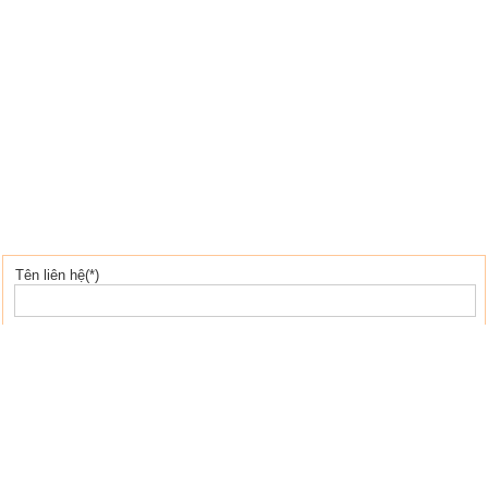
Tên liên hệ(*)
Địa chỉ email(*)
Tiêu đề(*)
Cơ quan