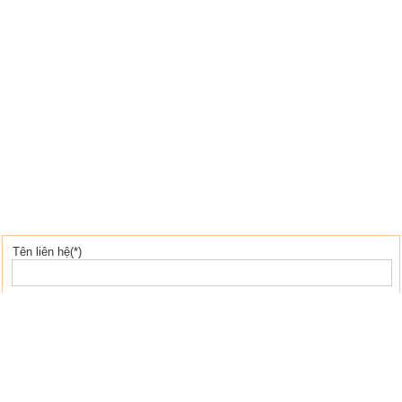
Tên liên hệ(*)
Địa chỉ email(*)
Tiêu đề(*)
Cơ quan