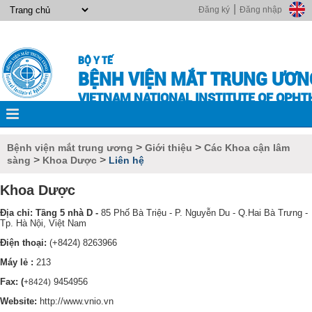
|
Đăng ký
Đăng nhập
BỘ Y TẾ
BỆNH VIỆN MẮT TRUNG ƯƠN
VIETNAM NATIONAL INSTITUTE OF OPH
>
>
Bệnh viện mắt trung ương
Giới thiệu
Các Khoa cận lâm
>
>
sàng
Khoa Dược
Liên hệ
Khoa Dược
Địa chỉ:
Tầng 5 nhà D -
85 Phố Bà Triệu - P. Nguyễn Du - Q.Hai Bà Trưng -
Tp. Hà Nội, Việt Nam
Điện thoại:
(+8424) 8263966
Máy lẻ :
213
Fax: (
9454956
+8424)
Website:
http://www.vnio.vn