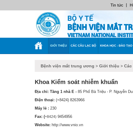
|
Tin tức
H
BỘ Y TẾ
BỆNH VIỆN MẮT T
VIETNAM NATIONAL INST
TRANG
GIỚI THIỆU
CÁC CÂU LẠC BỘ
KHOA HỌC - ĐÀO TẠO
CHỦ
Bệnh viện mắt trung ương
Giới thiệu
Các
>
>
Khoa Kiểm soát nhiễm khuẩn
Địa chỉ:
Tầng 1 nhà E -
85 Phố Bà Triệu - P. Nguyễn Du
Điện thoại:
(+8424) 8263966
Máy lẻ :
230
Fax: (
9454956
+8424)
Website:
http://www.vnio.vn