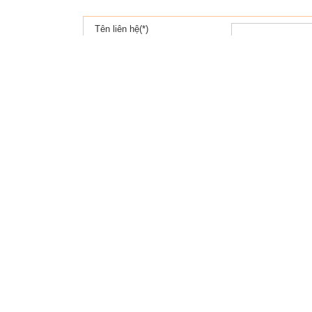
Tên liên hệ(*)
Địa chỉ email(*)
Tiêu đề(*)
Cơ quan
Điện thoại
Nội dung