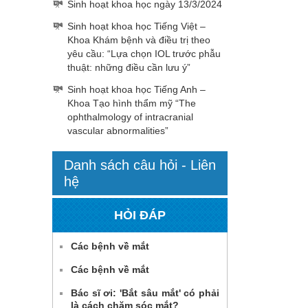
Sinh hoạt khoa học ngày 13/3/2024
Sinh hoạt khoa học Tiếng Việt –
Khoa Khám bệnh và điều trị theo
yêu cầu: “Lựa chọn IOL trước phẫu
thuật: những điều cần lưu ý”
Sinh hoạt khoa học Tiếng Anh –
Khoa Tạo hình thẩm mỹ “The
ophthalmology of intracranial
vascular abnormalities”
Danh sách câu hỏi - Liên
hệ
HỎI ĐÁP
Các bệnh về mắt
Các bệnh về mắt
Bác sĩ ơi: 'Bắt sâu mắt' có phải
là cách chăm sóc mắt?