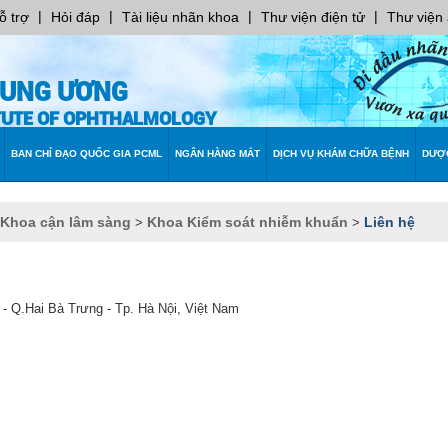
|
|
|
|
ỗ trợ
Hỏi đáp
Tài liệu nhãn khoa
Thư viện điện tử
Thư viện
RUNG ƯƠNG
ITUTE OF OPHTHALMOLOGY
BAN CHỈ ĐẠO QUỐC GIA PCML
NGÂN HÀNG MẮT
DỊCH VỤ KHÁM CHỮA BỆNH
DƯỢ
 Khoa cận lâm sàng
Khoa Kiểm soát nhiễm khuẩn
Liên hệ
>
>
 - Q.Hai Bà Trưng - Tp. Hà Nội, Việt Nam