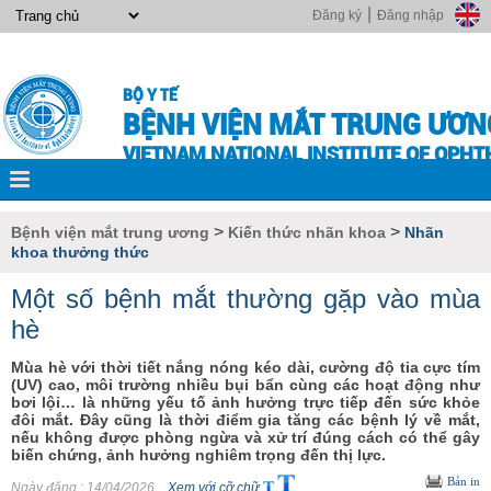
|
Đăng ký
Đăng nhập
BỘ Y TẾ
BỆNH VIỆN MẮT TRUNG ƯƠN
VIETNAM NATIONAL INSTITUTE OF OPH
>
>
Bệnh viện mắt trung ương
Kiến thức nhãn khoa
Nhãn
khoa thưởng thức
Một số bệnh mắt thường gặp vào mùa
hè
Mùa hè với thời tiết nắng nóng kéo dài, cường độ tia cực tím
(UV) cao, môi trường nhiều bụi bẩn cùng các hoạt động như
bơi lội… là những yếu tố ảnh hưởng trực tiếp đến sức khỏe
đôi mắt. Đây cũng là thời điểm gia tăng các bệnh lý về mắt,
nếu không được phòng ngừa và xử trí đúng cách có thể gây
biến chứng, ảnh hưởng nghiêm trọng đến thị lực.
Bản in
Ngày đăng
: 14/04/2026
Xem với cỡ chữ