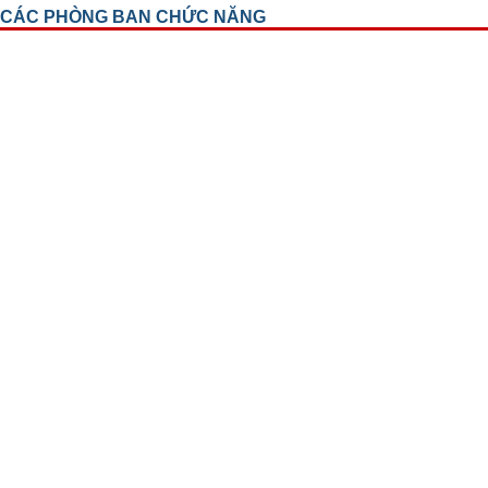
CÁC PHÒNG BAN CHỨC NĂNG
Phòng tổ chức cán bộ
Trung Tâm Đào Tạo Và Chỉ Đạo Tuyến
Phòng điều dưỡng
Phòng Tài Chính Kế Toán
Phòng Hành Chính Quản Trị
Phòng Vật Tư Trang Thiết Bị Y Tế
Phòng Công Nghệ Thông Tin
Tổ Thư Ký Đối ngoại