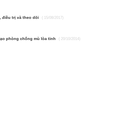
điều trị và theo dõi
( 15/08/2017)
 đạo phòng chống mù lòa tỉnh
( 20/10/2014)