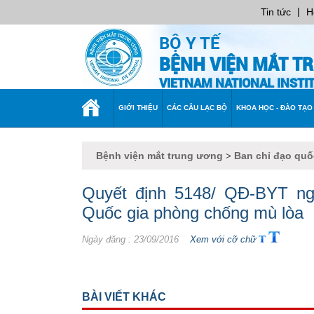
|
Tin tức
H
BỘ Y TẾ
BỆNH VIỆN MẮT T
VIETNAM NATIONAL INST
TRANG
GIỚI THIỆU
CÁC CÂU LẠC BỘ
KHOA HỌC - ĐÀO TẠO
CHỦ
Bệnh viện mắt trung ương
Ban chỉ đạo quố
>
Quyết định 5148/ QĐ-BYT ngà
Quốc gia phòng chống mù lòa
Ngày đăng
: 23/09/2016
Xem với cỡ chữ
BÀI VIẾT KHÁC