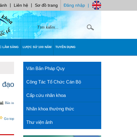
|
|
 ảnh
Liên hệ
Sơ đồ trang
Đăng nhập
|
C LÂM SÀNG
LƯỢC SỬ 100 NĂM
TUYỂN DỤNG
Văn Bản Pháp Quy
Công Tác Tổ Chức Cán Bộ
 đạo
Cấp cứu nhãn khoa
Bản in
Nhãn khoa thường thức
Go top
Thư viện ảnh