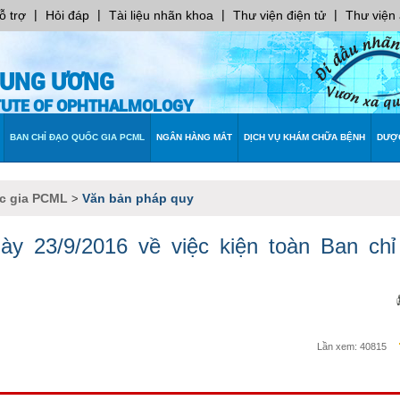
|
|
|
|
ỗ trợ
Hỏi đáp
Tài liệu nhãn khoa
Thư viện điện tử
Thư viện
RUNG ƯƠNG
ITUTE OF OPHTHALMOLOGY
BAN CHỈ ĐẠO QUỐC GIA PCML
NGÂN HÀNG MẮT
DỊCH VỤ KHÁM CHỮA BỆNH
DƯỢ
c gia PCML
Văn bản pháp quy
>
y 23/9/2016 về việc kiện toàn Ban chỉ
Lần xem:
40815