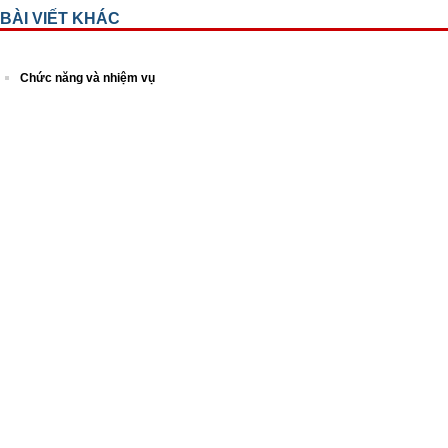
BÀI VIẾT KHÁC
Chức năng và nhiệm vụ
Lịch sử hình thành
Ban Giám đốc
Các khoa lâm sàng
Các khoa cận lâm sàng
Các phòng ban chức năng
Thành tích đạt được
Lược sử 100 năm Viện mắt