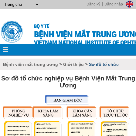
|
Đăng ký
Đăng nhập
BỘ Y TẾ
BỆNH VIỆN MẮT TRUNG ƯƠN
VIETNAM NATIONAL INSTITUTE OF OPH
>
>
Bệnh viện mắt trung ương
Giới thiệu
Sơ đồ tổ chức
Sơ đồ tổ chức nghiệp vụ Bệnh Viện Mắt Trung
Ương