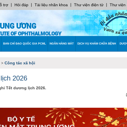
|
|
|
|
ỗ trợ
Hỏi đáp
Tài liệu nhãn khoa
Thư viện điện tử
Thư viện
RUNG ƯƠNG
ITUTE OF OPHTHALMOLOGY
BAN CHỈ ĐẠO QUỐC GIA PCML
NGÂN HÀNG MẮT
DỊCH VỤ KHÁM CHỮA BỆNH
DƯỢ
Công tác xã hội
>
 lịch 2026
hỉ Tết dương lịch 2026.