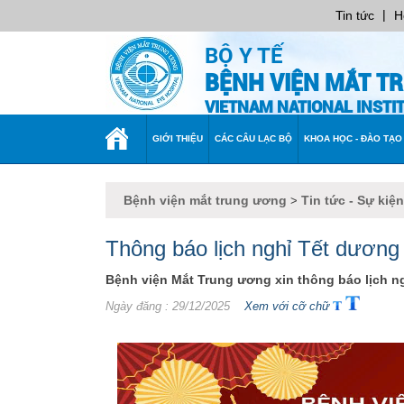
|
Tin tức
H
BỘ Y TẾ
BỆNH VIỆN MẮT T
VIETNAM NATIONAL INST
TRANG
GIỚI THIỆU
CÁC CÂU LẠC BỘ
KHOA HỌC - ĐÀO TẠO
CHỦ
Bệnh viện mắt trung ương
Tin tức - Sự kiện
>
Thông báo lịch nghỉ Tết dương
Bệnh viện Mắt Trung ương xin thông báo lịch ng
Ngày đăng
: 29/12/2025
Xem với cỡ chữ