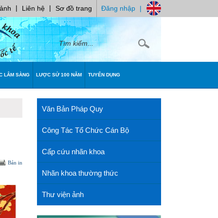
|
|
 ảnh
Liên hệ
Sơ đồ trang
Đăng nhập
|
C LÂM SÀNG
LƯỢC SỬ 100 NĂM
TUYỂN DỤNG
Văn Bản Pháp Quy
Công Tác Tổ Chức Cán Bộ
Cấp cứu nhãn khoa
Bản in
Nhãn khoa thường thức
Thư viện ảnh