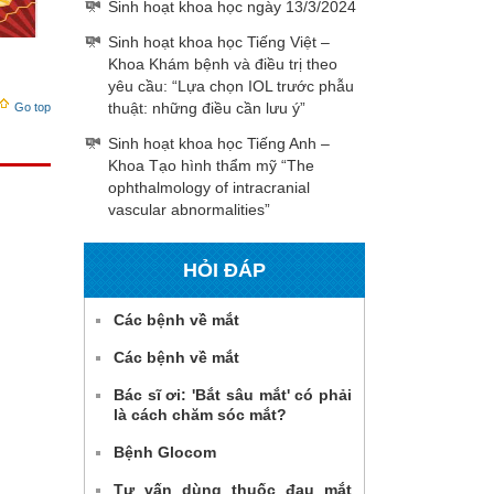
Sinh hoạt khoa học ngày 13/3/2024
Sinh hoạt khoa học Tiếng Việt –
Khoa Khám bệnh và điều trị theo
yêu cầu: “Lựa chọn IOL trước phẫu
thuật: những điều cần lưu ý”
Go top
Sinh hoạt khoa học Tiếng Anh –
Khoa Tạo hình thẩm mỹ “The
ophthalmology of intracranial
vascular abnormalities”
HỎI ĐÁP
Các bệnh về mắt
Các bệnh về mắt
Bác sĩ ơi: 'Bắt sâu mắt' có phải
là cách chăm sóc mắt?
Bệnh Glocom
Tư vấn dùng thuốc đau mắt