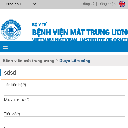
|
Đăng ký
Đăng nhập
BỘ Y TẾ
BỆNH VIỆN MẮT TRUNG ƯƠN
VIETNAM NATIONAL INSTITUTE OF OPH
>
Bệnh viện mắt trung ương
Dược Lâm sàng
sdsd
Tên liên hệ(*)
Địa chỉ email(*)
Tiêu đề(*)