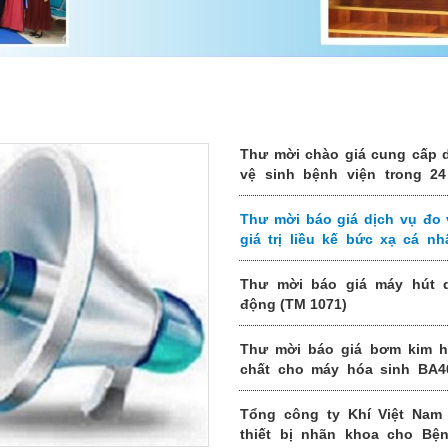
Thư mời chào giá cung cấp 
vệ sinh bệnh viện trong 24
(2026-2028) của Bệnh viện Mắ
ương (TM 1077)
Thư mời báo giá dịch vụ đo 
giá trị liều kế bức xạ cá n
1075)
Thư mời báo giá máy hút d
động (TM 1071)
Thư mời báo giá bơm kim h
chất cho máy hóa sinh BA4
1070)
Tổng công ty Khí Việt Nam 
thiết bị nhãn khoa cho Bện