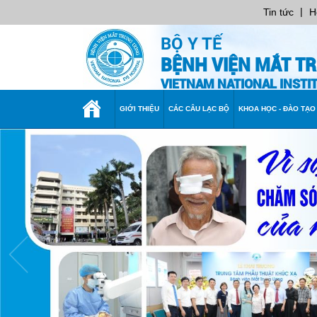
|
Tin tức
H
BỘ Y TẾ
BỆNH VIỆN MẮT T
VIETNAM NATIONAL INST
TRANG
GIỚI THIỆU
CÁC CÂU LẠC BỘ
KHOA HỌC - ĐÀO TẠO
CHỦ