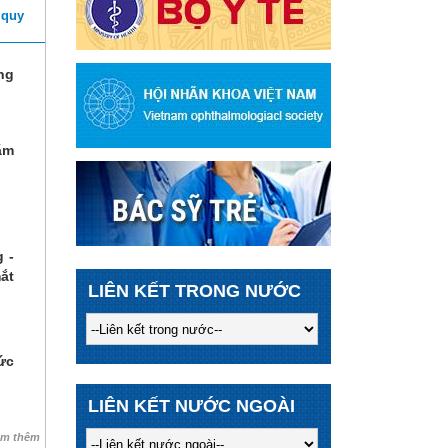
 quy
ng
ăm
 -
ắt
LIÊN KẾT TRONG NƯỚC
ức
LIÊN KẾT NƯỚC NGOÀI
em thêm