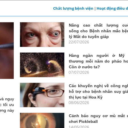
Chất lượng bệnh viện
Hoạt động điều 
|
Nâng cao chất lượng cu
sống cho Bệnh nhân mắc bệ
lý Mắt do tuyến giáp
22/07/2026
Hàng ngàn người ở Mỹ 
thương mỗi năm do pháo ho
Còn ở nước ta?
07/07/2026
Các khuyến nghị về công ng
hỗ trợ cho bệnh nhân suy gi
thị lực tại Hoa Kỳ
 và nguy
08/06/2026
c tối ưu
ượng này
Cảnh báo nguy cơ mù mắt 
chơi Pickleball
14/05/2026