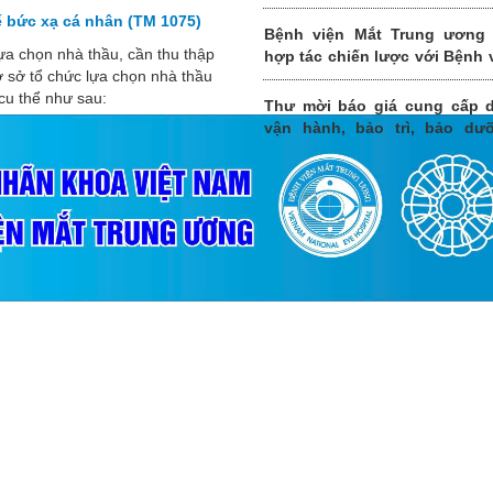
Mắt Trung ương
kế bức xạ cá nhân (TM 1075)
Bệnh viện Mắt Trung ương 
ựa chọn nhà thầu, cần thu thập
hợp tác chiến lược với Bệnh 
ơ sở tổ chức lựa chọn nhà thầu
khoa tỉnh Quảng Ninh
 cụ thể như sau:
Thư mời báo giá cung cấp d
vận hành, bảo trì, bảo dư
thống xử lý nước thải tron
gian 1 năm (12 tháng) gia
2026-2027 của Bệnh viện Mắ
ương.