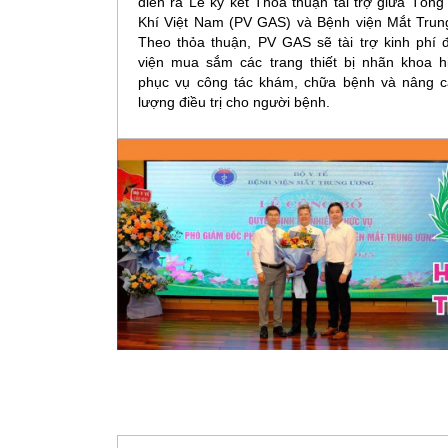
diễn ra Lễ ký kết Thỏa thuận tài trợ giữa Tổng
Khí Việt Nam (PV GAS) và Bệnh viện Mắt Trun
Theo thỏa thuận, PV GAS sẽ tài trợ kinh phí 
viện mua sắm các trang thiết bị nhãn khoa hi
phục vụ công tác khám, chữa bệnh và nâng c
lượng điều trị cho người bệnh.