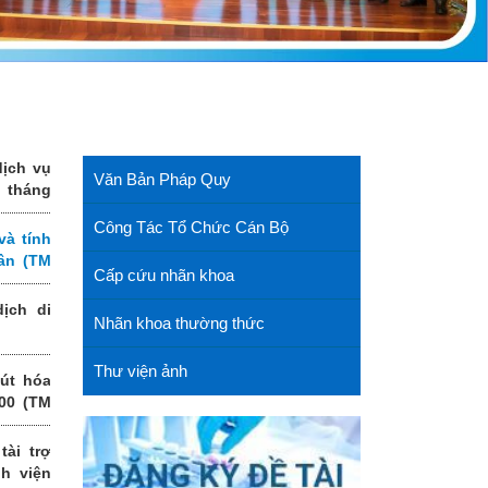
dịch vụ
Văn Bản Pháp Quy
 tháng
t Trung
Công Tác Tổ Chức Cán Bộ
và tính
hân (TM
Cấp cứu nhãn khoa
ịch di
Nhãn khoa thường thức
Thư viện ảnh
út hóa
00 (TM
tài trợ
h viện