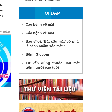
tổ
ân
HỎI ĐÁP
ày
Các bệnh về mắt
em thêm
Các bệnh về mắt
Bác sĩ ơi: 'Bắt sâu mắt' có phải
là cách chăm sóc mắt?
Bệnh Glocom
Tư vấn dùng thuốc đau mắt
trên người cao tuổi