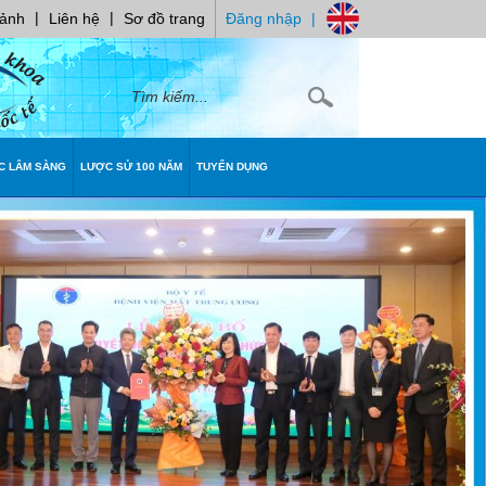
|
|
 ảnh
Liên hệ
Sơ đồ trang
Đăng nhập
|
C LÂM SÀNG
LƯỢC SỬ 100 NĂM
TUYỂN DỤNG