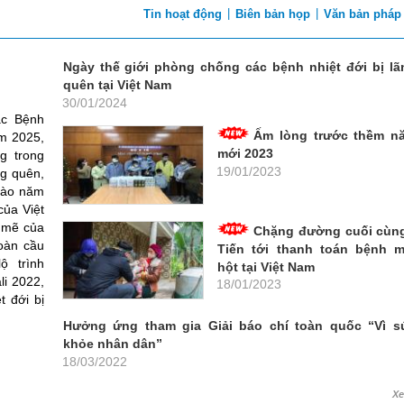
|
|
Tin hoạt động
Biên bản họp
Văn bản pháp
Ngày thế giới phòng chống các bệnh nhiệt đới bị lã
quên tại Việt Nam
30/01/2024
c Bệnh
Ấm lòng trước thềm n
ăm 2025,
mới 2023
g trong
19/01/2023
ng quên,
 vào năm
của Việt
 mẽ của
Chặng đường cuối cùng
toàn cầu
Tiến tới thanh toán bệnh m
ộ trình
hột tại Việt Nam
li 2022,
18/01/2023
t đới bị
Hưởng ứng tham gia Giải báo chí toàn quốc “Vì s
khỏe nhân dân”
18/03/2022
X