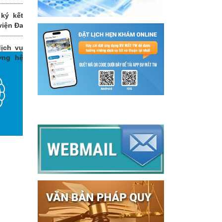
ký kết
viện Đa
ịch vụ
ỡng hệ
g thời
i đoạn
t Trung