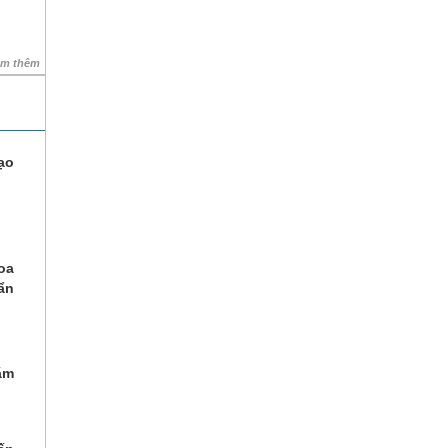
em thêm
ạo
oa
ẩn
ăm