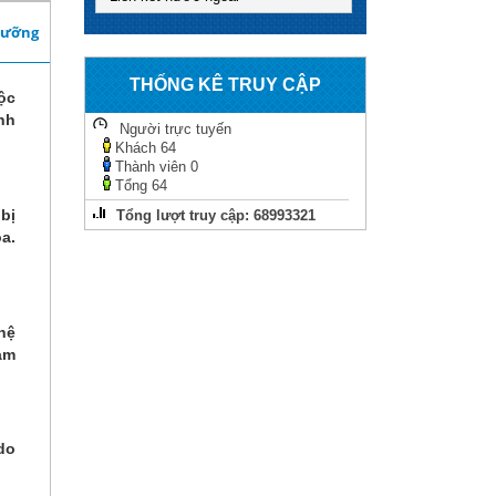
dưỡng
THỐNG KÊ TRUY CẬP
ộc
nh
Người trực tuyến
Khách
64
Thành viên
0
Tổng
64
bị
Tổng lượt truy cập:
68993321
a.
hệ
ảm
do