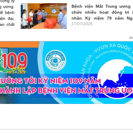
 công ty
Bệnh viện Mắt Trung ương 
g ương.
chức nhiều hoạt động tri 
để bệnh
nhân Kỷ niệm 79 năm Ng
ện đại,
27/07/2026
Thương binh, liệt sỹ 27/7
ao chất
X