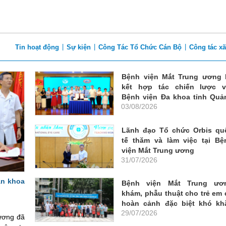
|
|
|
Tin hoạt động
Sự kiện
Công Tác Tổ Chức Cán Bộ
Công tác xã
Bệnh viện Mắt Trung ương 
kết hợp tác chiến lược v
Bệnh viện Đa khoa tỉnh Quả
03/08/2026
Ninh
Lãnh đạo Tổ chức Orbis qu
tế thăm và làm việc tại Bệ
viện Mắt Trung ương
31/07/2026
hãn khoa
Bệnh viện Mắt Trung ươ
khám, phẫu thuật cho trẻ em 
hoàn cảnh đặc biệt khó kh
29/07/2026
tỉnh Tuyên Quang
 ương đã