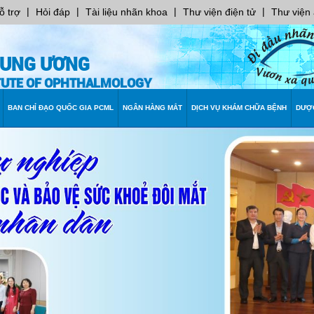
|
|
|
|
ỗ trợ
Hỏi đáp
Tài liệu nhãn khoa
Thư viện điện tử
Thư viện
RUNG ƯƠNG
ITUTE OF OPHTHALMOLOGY
BAN CHỈ ĐẠO QUỐC GIA PCML
NGÂN HÀNG MẮT
DỊCH VỤ KHÁM CHỮA BỆNH
DƯỢ