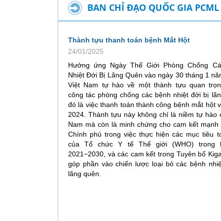
BAN CHỈ ĐẠO QUỐC GIA PCML
Thành tựu thanh toán bệnh Mắt Hột
24/01/2025
Hưởng ứng Ngày Thế Giới Phòng Chống Cá
Nhiệt Đới Bị Lãng Quên vào ngày 30 tháng 1 n
Việt Nam tự hào về một thành tựu quan trọn
công tác phòng chống các bệnh nhiệt đới bị lã
đó là việc thanh toán thành công bệnh mắt hột
2024. Thành tựu này không chỉ là niềm tự hào 
Nam mà còn là minh chứng cho cam kết mạnh
Chính phủ trong việc thực hiện các mục tiêu 
của Tổ chức Y tế Thế giới (WHO) trong l
2021−2030, và các cam kết trong Tuyên bố Kiga
góp phần vào chiến lược loại bỏ các bệnh nhiệ
lãng quên.