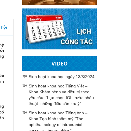
 hội
ký
ới
ng
VIDEO
ốc
Sinh hoạt khoa học ngày 13/3/2024
nh
Sinh hoạt khoa học Tiếng Việt –
Khoa Khám bệnh và điều trị theo
yêu cầu: “Lựa chọn IOL trước phẫu
thuật: những điều cần lưu ý”
ng
có
Sinh hoạt khoa học Tiếng Anh –
ăn
Khoa Tạo hình thẩm mỹ “The
ophthalmology of intracranial
vascular abnormalities”