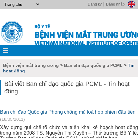
|
Đăng ký
Đăng nhập
BỘ Y TẾ
BỆNH VIỆN MẮT TRUNG ƯƠN
VIETNAM NATIONAL INSTITUTE OF OPH
>
>
Bệnh viện mắt trung ương
Ban chỉ đạo quốc gia PCML
Tin
hoạt động
Bài viết Ban chỉ đạo quốc gia PCML - Tin hoạt
động
Ban chỉ đạo Quốc gia Phòng chống mù loà họp phiên đầu tiên
(18/05/2011)
Xây dựng qui chế tổ chức và triển khai kế hoạch hoạt động
trong năm 2008 TS. Nguyễn Thị Xuyên – Thứ trưởng Bộ Y tế,