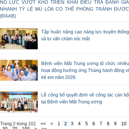
NỖ LỰC VƯỢT KHÓ TRIỂN KHAI ĐIỀU TRA ĐÁNH GIÁ
NHANH TỶ LỆ MÙ LÒA CÓ THỂ PHÒNG TRÁNH ĐƯỢC
(RAAB)
Tập huấn nâng cao năng lực truyền thông
và tư vấn chăm sóc mắt
Bệnh viện Mắt Trung ương tổ chức nhiều
hoạt động hưởng ứng Tháng hành động vì
trẻ em năm 2026
Lễ công bố quyết định về công tác cán bộ
tại Bệnh viện Mắt Trung ương
Trang 2 trong 101
<<
<
1
2
3
4
5
6
7
8
9
10
30
70
100
>
>>