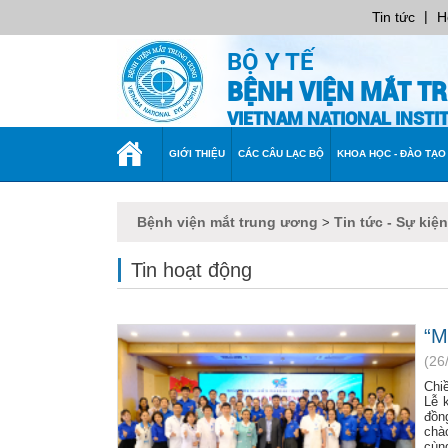
|
Tin tức
H
BỘ Y TẾ
BỆNH VIỆN MẮT T
VIETNAM NATIONAL INST
TRANG
GIỚI THIỆU
CÁC CÂU LẠC BỘ
KHOA HỌC - ĐÀO TẠO
CHỦ
Bệnh viện mắt trung ương
Tin tức - Sự kiện
>
Tin hoạt động
“M
(26
Chi
Lễ 
đồn
chà
cùng