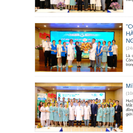
"
H
N
(24
Là 
Công
tro
Mí
(10
Hưở
Mắt
đồn
giớ