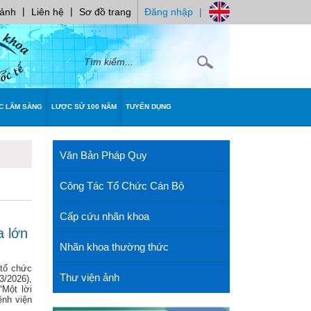
|
|
 ảnh
Liên hệ
Sơ đồ trang
Đăng nhập
|
C LÂM SÀNG
LƯỢC SỬ 100 NĂM
TUYỂN DỤNG
Văn Bản Pháp Quy
Công Tác Tổ Chức Cán Bộ
Cấp cứu nhãn khoa
a lớn
Nhãn khoa thường thức
 tổ chức
Thư viện ảnh
3/2026),
“Một lời
ệnh viện
.