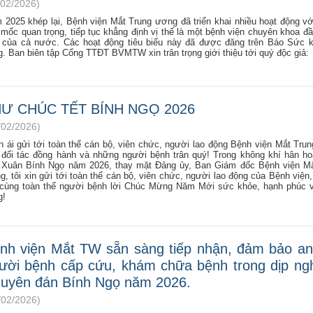
/02/2026)
 2025 khép lại, Bệnh viện Mắt Trung ương đã triển khai nhiều hoạt động v
 mốc quan trọng, tiếp tục khẳng định vị thế là một bệnh viện chuyên khoa đ
 của cả nước. Các hoạt động tiêu biểu này đã được đăng trên Báo Sức 
g. Ban biên tập Cổng TTĐT BVMTW xin trân trọng giới thiệu tới quý độc giả:
Ư CHÚC TẾT BÍNH NGỌ 2026
/02/2026)
n ái gửi tới toàn thể cán bộ, viên chức, người lao động Bệnh viện Mắt Tru
 đối tác đồng hành và những người bệnh trân quý! Trong không khí hân h
 Xuân Bính Ngọ năm 2026, thay mặt Đảng ủy, Ban Giám đốc Bệnh viện Mắ
, tôi xin gửi tới toàn thể cán bộ, viên chức, người lao động của Bệnh viện,
 cùng toàn thể người bệnh lời Chúc Mừng Năm Mới sức khỏe, hạnh phúc 
g!
nh viện Mắt TW sẵn sàng tiếp nhận, đảm bảo an
ười bệnh cấp cứu, khám chữa bệnh trong dịp ngh
uyên đán Bính Ngọ năm 2026.
/02/2026)