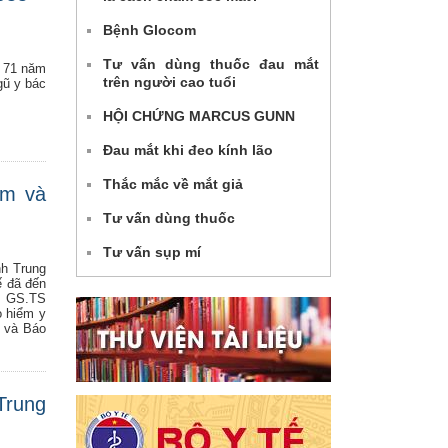
Bệnh Glocom
Tư vấn dùng thuốc đau mắt
m 71 năm
trên người cao tuổi
gũ y bác
HỘI CHỨNG MARCUS GUNN
Đau mắt khi đeo kính lão
Thắc mắc về mắt giả
ăm và
Tư vấn dùng thuốc
Tư vấn sụp mí
h Trung
ế đã đến
ó GS.TS
o hiểm y
ế và Báo
Trung