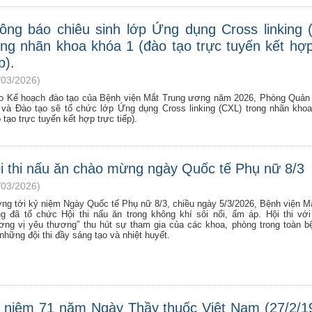
ông báo chiêu sinh lớp Ứng dụng Cross linking 
ong nhãn khoa khóa 1 (đào tạo trực tuyến kết hợp
p).
/03/2026)
o Kế hoạch đào tạo của Bệnh viện Mắt Trung ương năm 2026, Phòng Quản
 và Đào tạo sẽ tổ chức lớp Ứng dụng Cross linking (CXL) trong nhãn kho
 tạo trực tuyến kết hợp trực tiếp).
i thi nấu ăn chào mừng ngày Quốc tế Phụ nữ 8/3
/03/2026)
ng tới kỷ niệm Ngày Quốc tế Phụ nữ 8/3, chiều ngày 5/3/2026, Bệnh viện M
g đã tổ chức Hội thi nấu ăn trong không khí sôi nổi, ấm áp. Hội thi vớ
ơng vị yêu thương” thu hút sự tham gia của các khoa, phòng trong toàn b
những đội thi đầy sáng tạo và nhiệt huyết.
 niệm 71 năm Ngày Thầy thuốc Việt Nam (27/2/1