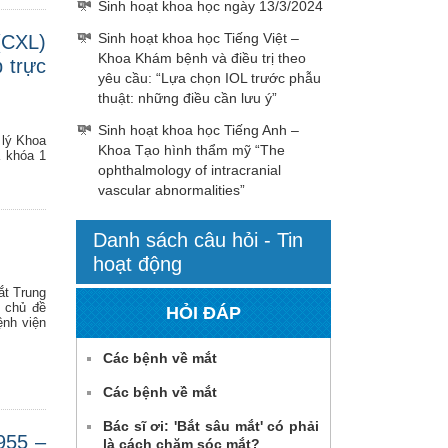
Sinh hoạt khoa học ngày 13/3/2024
Sinh hoạt khoa học Tiếng Việt –
(CXL)
Khoa Khám bệnh và điều trị theo
 trực
yêu cầu: “Lựa chọn IOL trước phẫu
thuật: những điều cần lưu ý”
Sinh hoạt khoa học Tiếng Anh –
 lý Khoa
Khoa Tạo hình thẩm mỹ “The
a khóa 1
ophthalmology of intracranial
vascular abnormalities”
Danh sách câu hỏi - Tin
hoạt động
ắt Trung
i chủ đề
HỎI ĐÁP
ệnh viện
Các bệnh về mắt
Các bệnh về mắt
Bác sĩ ơi: 'Bắt sâu mắt' có phải
955 –
là cách chăm sóc mắt?