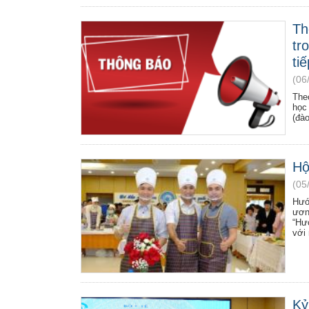
Th
tr
tiế
(06
The
học
(đào
Hộ
(05
Hướ
ươn
“Hư
với 
Kỷ