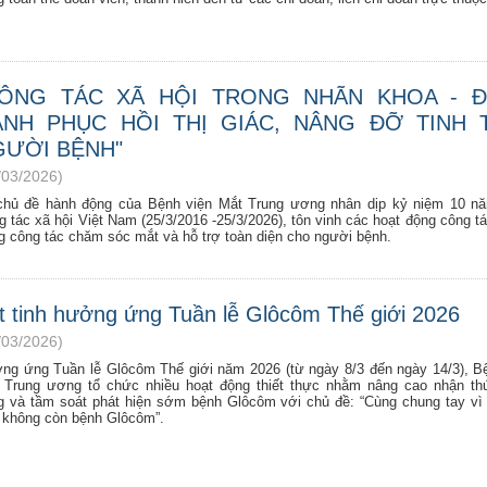
CÔNG TÁC XÃ HỘI TRONG NHÃN KHOA - 
ÀNH PHỤC HỒI THỊ GIÁC, NÂNG ĐỠ TINH 
GƯỜI BỆNH"
/03/2026)
chủ đề hành động của Bệnh viện Mắt Trung ương nhân dịp kỷ niệm 10 n
 tác xã hội Việt Nam (25/3/2016 -25/3/2026), tôn vinh các hoạt động công tá
ng công tác chăm sóc mắt và hỗ trợ toàn diện cho người bệnh.
t tinh hưởng ứng Tuần lễ Glôcôm Thế giới 2026
/03/2026)
ng ứng Tuần lễ Glôcôm Thế giới năm 2026 (từ ngày 8/3 đến ngày 14/3), B
 Trung ương tổ chức nhiều hoạt động thiết thực nhằm nâng cao nhận th
g và tầm soát phát hiện sớm bệnh Glôcôm với chủ đề: “Cùng chung tay vì
i không còn bệnh Glôcôm”.