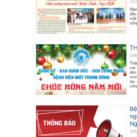
(11
Năm
dấu
mắt
sốn
TH
(09
Thâ
các
đón
ương
tác
côn
Bệ
ng
Ng
(04