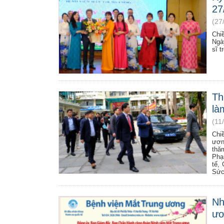
27
(27
Chi
Ngà
sĩ 
Th
là
(11
Chi
ươn
thă
Phạ
tế,
Sức
Nh
ươ