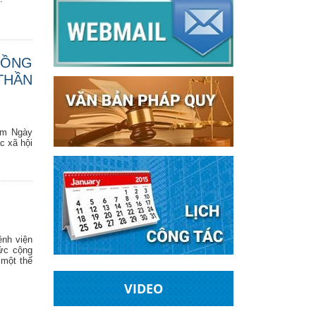
ĐỒNG
THẦN
ăm Ngày
c xã hội
ệnh viện
ức cộng
 một thế
VIDEO