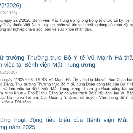
/2/2026)
/02/2026)
ều ngày 27/2/2026, Bệnh viện Mắt Trung ương long trọng tổ chức Lễ kỷ niệ
y Thầy thuốc Việt Nam – dịp ghi nhận và tôn vinh những đóng góp của đội n
trong sự nghiệp chăm sóc, bảo vệ sức khỏe nhân dân.
ứ trưởng Thường trực Bộ Y tế Vũ Mạnh Hà th
m việc tại Bệnh viện Mắt Trung ương
/02/2026)
ều ngày 11/02/2026, TS.BS Vũ Mạnh Hà, Ủy viên Dự khuyết Ban Chấp hàn
g Đảng, Thứ trưởng Thường trực Bộ Y tế, cùng Đoàn công tác của Bộ Y t
m và làm việc tại Bệnh viện Mắt Trung ương. Tham gia Đoàn công tác c
m Minh Khuê – Phó Bí thư Đảng ủy chuyên trách Bộ Y tế; lãnh đạo Vụ Bả
 Cục Bà mẹ và Trẻ em, Cục Quản lý Y, Dược cổ truyền, Văn phòng Bộ Y t
 khỏe & Đời sống.
ững hoạt động tiêu biểu của Bệnh viện Mắt 
ng năm 2025