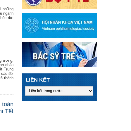
ới những
ầu ngành
khỏe đời
ng ương;
oan chào
t Trung
 các đối
và thành
LIÊN KẾT
 toàn
i Tết