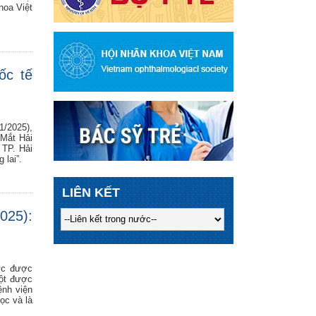
hoa Việt
ốc tế
1/2025),
 Mắt Hải
 TP. Hải
 lai”.
LIÊN KẾT
025):
ức được
hột được
ệnh viện
ọc và là