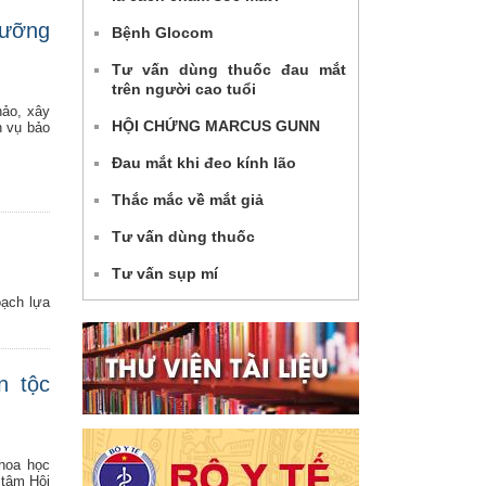
dưỡng
Bệnh Glocom
Tư vấn dùng thuốc đau mắt
trên người cao tuổi
hảo, xây
HỘI CHỨNG MARCUS GUNN
h vụ bảo
Đau mắt khi đeo kính lão
Thắc mắc về mắt giả
Tư vấn dùng thuốc
Tư vấn sụp mí
oạch lựa
n tộc
khoa học
 tâm Hội