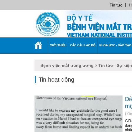
|
Tin tức
H
BỘ Y TẾ
BỆNH VIỆN MẮT T
VIETNAM NATIONAL INST
TRANG
GIỚI THIỆU
CÁC CÂU LẠC BỘ
KHOA HỌC - ĐÀO TẠO
CHỦ
Bệnh viện mắt trung ương
Tin tức - Sự kiện
>
Tin hoạt động
Đi
mộ
(25
Giữ
đang
nhâ