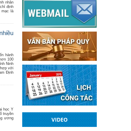
ệnh nhân
chỉ định
 mạc là
nhiều
iến hành
 hơn 100
ỉnh Ninh
 hợp với
Nam Định
ại học Y
ổ truyền
ung ương
VIDEO