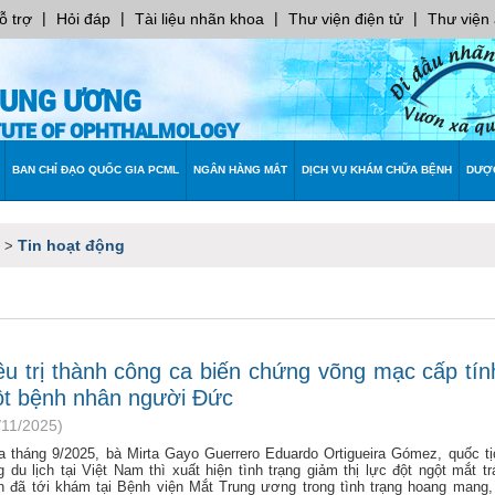
|
|
|
|
ỗ trợ
Hỏi đáp
Tài liệu nhãn khoa
Thư viện điện tử
Thư viện
RUNG ƯƠNG
ITUTE OF OPHTHALMOLOGY
BAN CHỈ ĐẠO QUỐC GIA PCML
NGÂN HÀNG MẮT
DỊCH VỤ KHÁM CHỮA BỆNH
DƯỢ
Tin hoạt động
>
ều trị thành công ca biến chứng võng mạc cấp tín
t bệnh nhân người Đức
/11/2025)
a tháng 9/2025, bà Mirta Gayo Guerrero Eduardo Ortigueira Gómez, quốc t
 du lịch tại Việt Nam thì xuất hiện tình trạng giảm thị lực đột ngột mắt tr
n đã tới khám tại Bệnh viện Mắt Trung ương trong tình trạng hoang mang, 