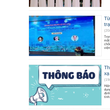
Từ
tr
(20
Tro
mắt
chố
việ
Th
xạ
(19
Hiệ
dụn
địn
tính