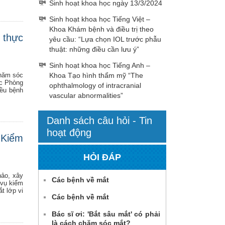
Sinh hoạt khoa học ngày 13/3/2024
Sinh hoạt khoa học Tiếng Việt –
Khoa Khám bệnh và điều trị theo
 thực
yêu cầu: “Lựa chọn IOL trước phẫu
thuật: những điều cần lưu ý”
Sinh hoạt khoa học Tiếng Anh –
Khoa Tạo hình thẩm mỹ “The
chăm sóc
ức Phòng
ophthalmology of intracranial
iều bệnh
vascular abnormalities”
Danh sách câu hỏi - Tin
hoạt động
 Kiểm
.
HỎI ĐÁP
hảo, xây
Các bệnh về mắt
 vụ kiểm
t lớp vi
Các bệnh về mắt
Bác sĩ ơi: 'Bắt sâu mắt' có phải
là cách chăm sóc mắt?