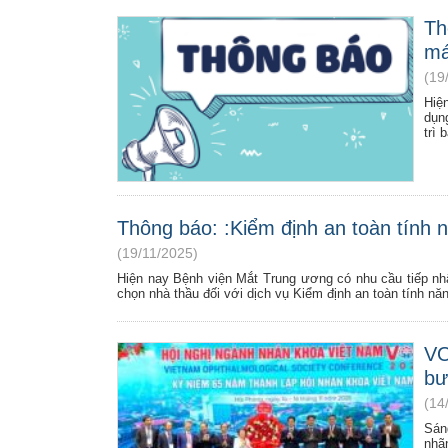
Th
má
(19
Hiệ
dụn
trì
Thông báo: :Kiểm định an toàn tính n
(19/11/2025)
Hiện nay Bệnh viện Mắt Trung ương có nhu cầu tiếp nh
chọn nhà thầu đối với dịch vụ Kiểm định an toàn tính năng
VO
bư
(14
Sán
nhã