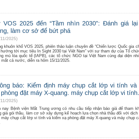
 VOS 2025 đến “Tầm nhìn 2030”: Đánh giá lại
ạng, làm cơ sở để bứt phá
/11/2025)
ng khuôn khổ VOS 2025, phiên thảo luận chuyên đề “Chiến lược Quốc gia 
 hướng tới mục tiêu In Sight 2030 tại Việt Nam” với sự tham dự của Tổ ch
ng mù lòa quốc tế (IAPB), các tổ chức NGO tại Việt Nam cùng đại diện nh
n mắt cả nước, diễn ra hôm 15/11/2025.
ông báo: Kiểm định máy chụp cắt lớp vi tính và
 phòng đặt máy X-quang. máy chụp cắt lớp vi tính
/11/2025)
n nay Bệnh viện Mắt Trung ương có nhu cầu tiếp nhận báo giả để tham k
g giá gói thầu, làm cơ sở xây dựng kế hoạch lựa chọn nhà thầu đối với dịch
h máy chụp cắt lớp vi tính và kiểm xạ phòng đặt máy X-quang và máy chụp cắ
.