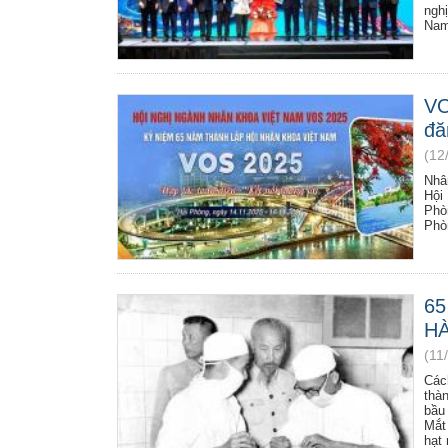
ngh
Nam
VO
đă
(12
Nhâ
Hội
Phò
Phòn
65
HÀ
(11
Các
thà
bầu
Mắt
hạt