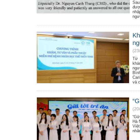
Sau
đượ
nhậ
ngườ
Kh
ng
(23
Từ 
khá
ngư
Bìn
Car
và 
“G
(20
“Gử
Hà 
Việ
nhâ