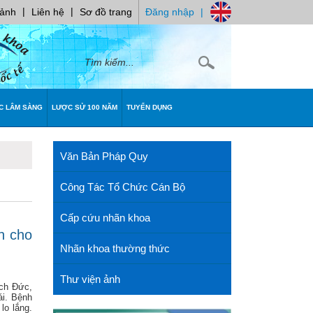
|
|
 ảnh
Liên hệ
Sơ đồ trang
Đăng nhập
|
C LÂM SÀNG
LƯỢC SỬ 100 NĂM
TUYỂN DỤNG
Văn Bản Pháp Quy
Công Tác Tổ Chức Cán Bộ
Cấp cứu nhãn khoa
h cho
Nhãn khoa thường thức
Thư viện ảnh
ịch Đức,
ái. Bệnh
lo lắng.