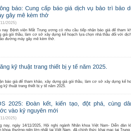
ông báo: Cung cấp báo giá dịch vụ bảo trì bảo 
y gây mê kèm thở
/11/2025)
n nay Bệnh viện Mắt Trung ương có nhu cầu tiếp nhận báo giá để tham k
g giá gói thầu, làm cơ sở xây dựng kế hoạch lựa chọn nhà thầu đối với dịc
 bảo đường máy gây mê kèm thở.
ăng kỹ thuật trang thiết bị y tế năm 2025.
ận báo giá để tham khảo, xây dựng giá gói thầu, làm cơ sở xây dựng kế h
 kỹ thuật trang thiết bị y tế năm 2025.
S 2025: Đoàn kết, kiến tạo, đột phá, cùng dâ
ớc vào kỷ nguyên mới
/11/2025)
g nay, ngày 14/11/2025, Hội nghị ngành Nhãn khoa Việt Nam- Diễn đàn 
n khoa thường niên lớn nhất tại Việt Nam, đã chính thức khai mạc tại Trung