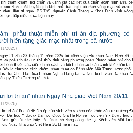
 khi thăm khám, hội chẩn và đánh giá các kết quả chẩn đoán hình ảnh, b
c xác định xuất huyết dịch kính mắt trái, nghi có rách võng mạc và được 
p viện điều trị ngay. BS.ThS Nguyễn Cảnh Thắng – Khoa Dịch kính Võng
i trực tiếp điều trị ca bệnh này.
ám, phẫu thuật miễn phí tri ân địa phương có 
ười hiến tặng giác mạc nhất trong cả nước
/11/2025)
ngày 21 đến 23 tháng 11 năm 2025 tại bệnh viện Đa khoa Nam Định đã t
m và phẫu thuật đục thể thủy tinh bằng phương pháp Phaco miễn phí cho
ời bệnh thuộc các diện chính sách và bệnh nhân có hoàn cảnh khó khăn tại t
h Đây là chương trình khám, phẫu thuật do Bệnh viện Mắt Trung ương phối
itas Bùi Chu, Hội Doanh nhân Nghĩa Hưng tại Hà Nội, bệnh viện Đa khoa 
công ty Thiên Trường tổ chức.
ửi lời tri ân” nhân Ngày Nhà giáo Việt Nam 20/11
/11/2025)
i lời tri ân” là chủ đề ấm áp của sinh viên y khoa các khóa đến từ trường Đ
Nội, Đại học Y dược- Đại học Quốc Gia Hà Nội và Học viện Y - Dược học c
t Nam gửi tới các thầy cô của mình đang công tác tại Bệnh viện Mắt Tr
n dịp Ngày Nhà giáo Việt Nam 20/11 năm nay.