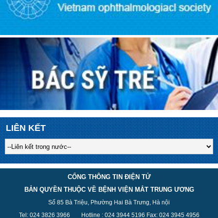
LIÊN KẾT
CỔNG THÔNG TIN ĐIỆN TỬ
BẢN QUYỀN THUỘC VỀ BỆNH VIỆN MẮT TRUNG ƯƠNG
Số 85 Bà Triệu, Phường Hai Bà Trưng, Hà nội
Tel: 024 3826 3
966
Hotline : 024 3944 5
196
Fax: 024 3945 4956