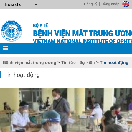
|
Đăng ký
Đăng nhập
BỘ Y TẾ
BỆNH VIỆN MẮT TRUNG ƯƠN
VIETNAM NATIONAL INSTITUTE OF OPH
>
>
Bệnh viện mắt trung ương
Tin tức - Sự kiện
Tin hoạt động
Tin hoạt động