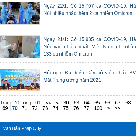
Ngày 22/1: Có 15.707 ca COVID-19, Hà
Nội nhiều nhất; thêm 2 ca nhiễm Omicron
Ngày 21/1: Có 15.935 ca COVID-19, Hà
Nội vẫn nhiều nhất; Việt Nam ghi nhận
133 ca nhiễm Omicron
Hội nghị Đại biểu Cán bộ viên chức BV
Mắt Trung ương năm 2021
Trang 70 trong 101
<<
<
30
63
64
65
66
67
68
69
70
71
72
73
74
75
76
77
100
>
>>
Văn Bản Pháp Quy