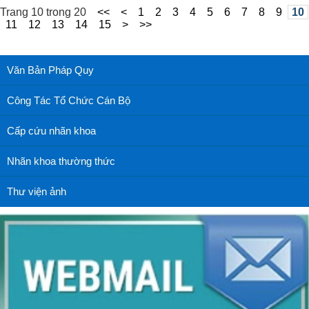
Trang 10 trong 20
<<
<
1
2
3
4
5
6
7
8
9
10
11
12
13
14
15
>
>>
Văn Bản Pháp Quy
Công Tác Tổ Chức Cán Bộ
Cấp cứu nhãn khoa
Nhãn khoa thường thức
Thư viện ảnh