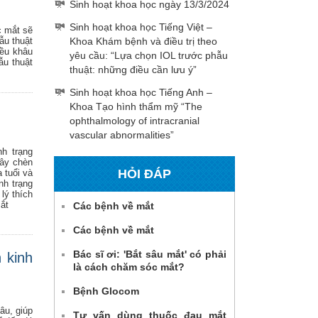
Sinh hoạt khoa học ngày 13/3/2024
Sinh hoạt khoa học Tiếng Việt –
c mắt sẽ
Khoa Khám bệnh và điều trị theo
ẫu thuật
đều khâu
yêu cầu: “Lựa chọn IOL trước phẫu
ẫu thuật
thuật: những điều cần lưu ý”
Sinh hoạt khoa học Tiếng Anh –
Khoa Tạo hình thẩm mỹ “The
ophthalmology of intracranial
vascular abnormalities”
h trạng
gây chèn
HỎI ĐÁP
 tuổi và
nh trạng
lý thích
ắt
Các bệnh về mắt
Các bệnh về mắt
Bác sĩ ơi: 'Bắt sâu mắt' có phải
 kinh
là cách chăm sóc mắt?
Bệnh Glocom
âu, giúp
Tư vấn dùng thuốc đau mắt