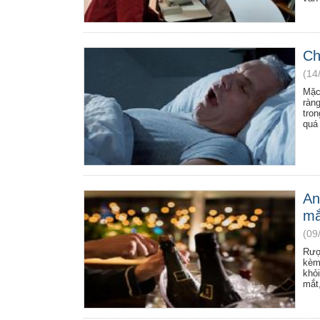
Ch
(14
Mặc
ràn
tron
quá 
An
mắ
(09
Rượ
kèm
khỏ
mắt,