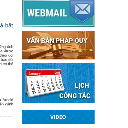
à bất
hững ảnh
hóa được
theo dõi
trao đổi
ị có thể
a Arnold
iễn cảnh
VIDEO