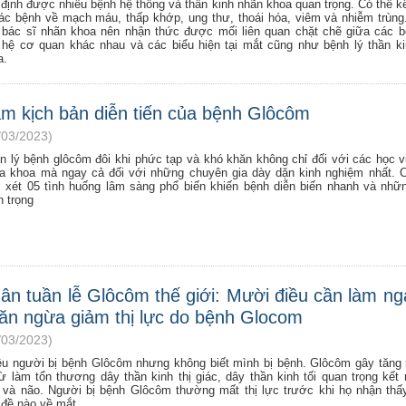
 định được nhiều bệnh hệ thống và thần kinh nhãn khoa quan trọng. Có thể k
các bệnh về mạch máu, thấp khớp, ung thư, thoái hóa, viêm và nhiễm trùng
 bác sĩ nhãn khoa nên nhận thức được mối liên quan chặt chẽ giữa các 
 hệ cơ quan khác nhau và các biểu hiện tại mắt cũng như bệnh lý thần k
a.
m kịch bản diễn tiến của bệnh Glôcôm
/03/2023)
n lý bệnh glôcôm đôi khi phức tạp và khó khăn không chỉ đối với các học v
đa khoa mà ngay cả đối với những chuyên gia dày dặn kinh nghiệm nhất. 
 xét 05 tình huống lâm sàng phổ biến khiến bệnh diễn biến nhanh và nhữ
n trọng
ân tuần lễ Glôcôm thế giới: Mười điều cần làm ng
ăn ngừa giảm thị lực do bệnh Glocom
/03/2023)
ều người bị bệnh Glôcôm nhưng không biết mình bị bệnh. Glôcôm gây tăng
từ làm tổn thương dây thần kinh thị giác, dây thần kinh tối quan trọng kết 
 và não. Người bị bệnh Glôcôm thường mất thị lực trước khi họ nhận thấ
 đề nào về mắt.