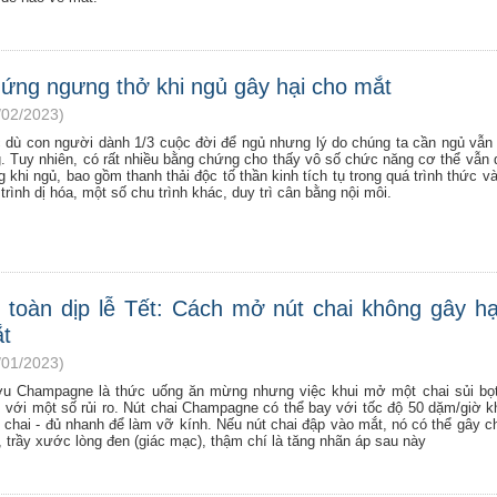
ứng ngưng thở khi ngủ gây hại cho mắt
/02/2023)
 dù con người dành 1/3 cuộc đời để ngủ nhưng lý do chúng ta cần ngủ vẫn
g. Tuy nhiên, có rất nhiều bằng chứng cho thấy vô số chức năng cơ thể vẫn d
g khi ngủ, bao gồm thanh thải độc tố thần kinh tích tụ trong quá trình thức v
trình dị hóa, một số chu trình khác, duy trì cân bằng nội môi.
 toàn dịp lễ Tết: Cách mở nút chai không gây hạ
t
/01/2023)
u Champagne là thức uống ăn mừng nhưng việc khui mở một chai sủi bọt
 với một số rủi ro. Nút chai Champagne có thể bay với tốc độ 50 dặm/giờ kh
i chai - đủ nhanh để làm vỡ kính. Nếu nút chai đập vào mắt, nó có thể gây 
 trầy xước lòng đen (giác mạc), thậm chí là tăng nhãn áp sau này