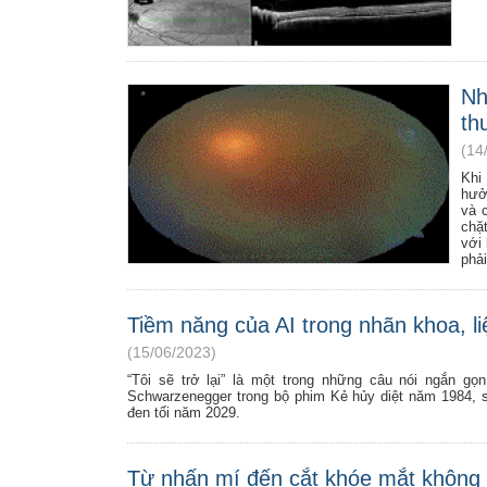
Nh
th
(14
Khi
hưở
và 
chặt
với
phải
Tiềm năng của AI trong nhãn khoa, liệ
(15/06/2023)
“Tôi sẽ trở lại” là một trong những câu nói ngắn gọ
Schwarzenegger trong bộ phim Kẻ hủy diệt năm 1984, 
đen tối năm 2029.
Từ nhấn mí đến cắt khóe mắt không 