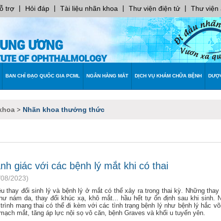
|
|
|
|
ỗ trợ
Hỏi đáp
Tài liệu nhãn khoa
Thư viện điện tử
Thư viện
RUNG ƯƠNG
ITUTE OF OPHTHALMOLOGY
BAN CHỈ ĐẠO QUỐC GIA PCML
NGÂN HÀNG MẮT
DỊCH VỤ KHÁM CHỮA BỆNH
DƯỢ
khoa
Nhãn khoa thưởng thức
>
nh giác với các bệnh lý mắt khi có thai
/08/2023)
u thay đổi sinh lý và bệnh lý ở mắt có thể xảy ra trong thai kỳ. Những thay 
như nám da, thay đổi khúc xạ, khô mắt... hầu hết tự ổn định sau khi sinh. N
 trình mang thai có thể đi kèm với các tình trạng bệnh lý như bệnh lý hắc v
 mạch mắt, tăng áp lực nội sọ vô căn, bệnh Graves và khối u tuyến yên.