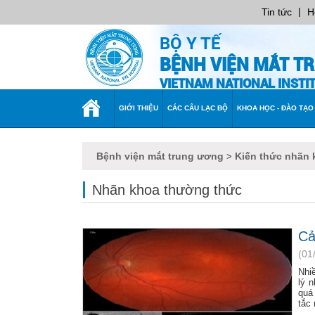
|
Tin tức
H
BỘ Y TẾ
BỆNH VIỆN MẮT T
VIETNAM NATIONAL INST
TRANG
GIỚI THIỆU
CÁC CÂU LẠC BỘ
KHOA HỌC - ĐÀO TẠO
CHỦ
Bệnh viện mắt trung ương
Kiến thức nhãn 
>
Nhãn khoa thường thức
Cả
(01
Nhiề
lý 
quá
tắc