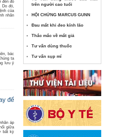
ể đến đó
trên người cao tuổi
. Do đó,
bệnh của
HỘI CHỨNG MARCUS GUNN
inh nhãn
Đau mắt khi đeo kính lão
Thắc mắc về mắt giả
Tư vấn dùng thuốc
iên, bác
Tư vấn sụp mí
Chúng ta
ng lưu ý
ay để
 nhãn áp
nối giữa
y bất kỳ