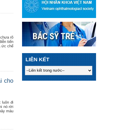
 chưa rõ
iễn tiến
à ức chế
LIÊN KẾT
i cho
 luôn đi
i nó rời
chảy máu