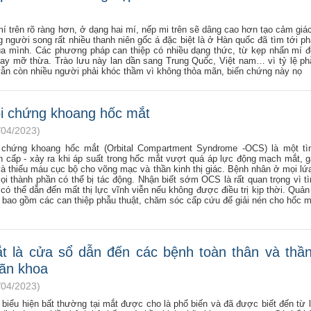
 trên rõ ràng hơn, ở dạng hai mí, nếp mi trên sẽ dâng cao hơn tạo cảm giá
 người song rất nhiều thanh niên gốc á đặc biệt là ở Hàn quốc đã tìm tới ph
ủa mình. Các phương pháp can thiệp có nhiều dạng thức, từ kẹp nhấn mí 
 hay mỡ thừa. Trào lưu này lan dần sang Trung Quốc, Việt nam… vì tỷ lệ ph
vẫn còn nhiều người phải khóc thầm vì không thỏa mãn, biến chứng này nọ
i chứng khoang hốc mắt
/04/2023)
 chứng khoang hốc mắt (Orbital Compartment Syndrome -OCS) là một tìn
n cấp - xảy ra khi áp suất trong hốc mắt vượt quá áp lực động mạch mắt, 
và thiếu máu cục bộ cho võng mạc và thần kinh thị giác. Bệnh nhân ở mọi lứa
ọi thành phần có thể bị tác động. Nhận biết sớm OCS là rất quan trọng vì tì
có thể dẫn đến mất thị lực vĩnh viễn nếu không được điều trị kịp thời. Quản 
 bao gồm các can thiệp phẫu thuật, chăm sóc cấp cứu để giải nén cho hốc m
t là cửa sổ dẫn đến các bệnh toàn thân và thần
ãn khoa
/04/2023)
 biểu hiện bất thường tại mắt được cho là phổ biến và đã được biết đến từ l