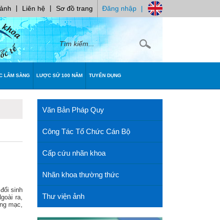
|
|
 ảnh
Liên hệ
Sơ đồ trang
Đăng nhập
|
C LÂM SÀNG
LƯỢC SỬ 100 NĂM
TUYỂN DỤNG
Văn Bản Pháp Quy
Công Tác Tổ Chức Cán Bộ
Cấp cứu nhãn khoa
Nhãn khoa thường thức
đổi sinh
Thư viện ảnh
goài ra,
õng mạc,