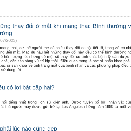
ững thay đổi ở mắt khi mang thai: Bình thường v
ường
/07/2023)
 mang thai, cơ thể người mẹ có nhiều thay đổi do nội tiết tố, trong đó có n
ng đến mắt. Mặc dù hầu hết những thay đổi này đều có thể bình thường 
có tiên lượng tốt nhưng có một số thay đổi có tính chất bệnh lý cần được 
 chẽ, cần sẵn sàng xử trí kịp thời. Điều quan trọng là bác sĩ nhãn khoa phải 
 bác sĩ sản khoa về tình trạng mắt của bệnh nhân và các phương pháp điều tr
 sử dụng tới
u có lợi bất cập hại?
n nổi tiếng nhất trong lịch sử điện ảnh. Được tuyên bố bởi nhân vật củ
sát thủ người máy được gửi trở lại Los Angeles những năm 1980 từ một v
phải lúc nào cũng đẹp