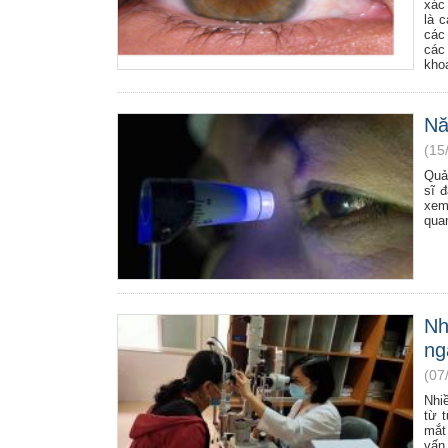
xác
là 
các
các
kho
Nă
(15
Quả
sĩ 
xem
qua
Nh
ng
(07
Nhi
từ 
mắt
vấn