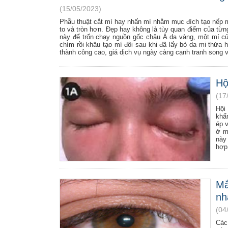
(15/05/2023)
Phẫu thuật cắt mí hay nhấn mí nhằm mục đích tạo nếp mí
to và tròn hơn. Đẹp hay không là tùy quan điểm của từng
này để trốn chạy nguồn gốc châu Á da vàng, một mí c
chìm rồi khâu tạo mí đôi sau khi đã lấy bỏ da mi thừa
thành công cao, giá dịch vụ ngày càng cạnh tranh song 
Hộ
(17
Hội
khẩ
ép 
ở m
này 
hợp
Mắ
nh
(04
Các