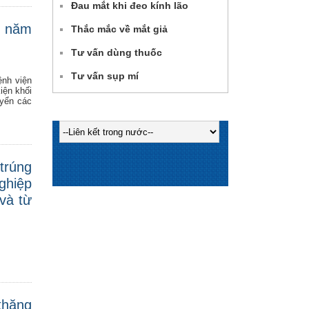
Đau mắt khi đeo kính lão
1 năm
Thắc mắc về mắt giả
Tư vấn dùng thuốc
Tư vấn sụp mí
ệnh viện
iện khối
uyển các
trúng
ghiệp
 và từ
thăng