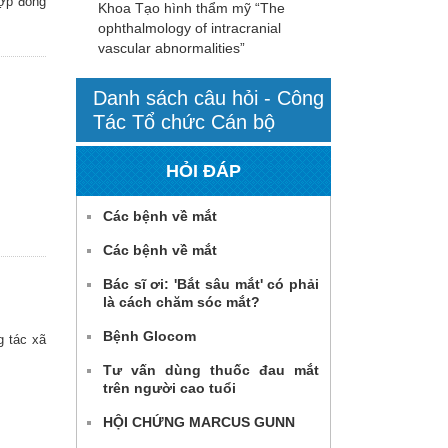
hợp đồng
Khoa Tạo hình thẩm mỹ “The
ophthalmology of intracranial
vascular abnormalities”
Danh sách câu hỏi - Công
Tác Tổ chức Cán bộ
HỎI ĐÁP
Các bệnh về mắt
Các bệnh về mắt
Bác sĩ ơi: 'Bắt sâu mắt' có phải
là cách chăm sóc mắt?
Bệnh Glocom
g tác xã
Tư vấn dùng thuốc đau mắt
trên người cao tuổi
HỘI CHỨNG MARCUS GUNN