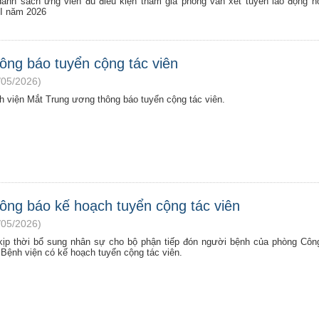
danh sách ứng viên đủ điều kiện tham gia phỏng vấn xét tuyển lao động 
 I năm 2026
ông báo tuyển cộng tác viên
/05/2026)
h viện Mắt Trung ương thông báo tuyển cộng tác viên.
ông báo kế hoạch tuyển cộng tác viên
/05/2026)
kịp thời bổ sung nhân sự cho bộ phận tiếp đón người bệnh của phòng Côn
 Bệnh viện có kế hoạch tuyển cộng tác viên.