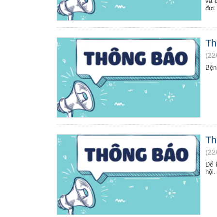
và 
đợt
Th
(22
Bện
Th
(22
Để 
hội.