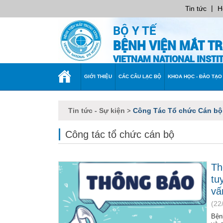
|
Tin tức
H
BỘ Y TẾ
BỆNH VIỆN MẮT T
VIETNAM NATIONAL INST
TRANG
GIỚI THIỆU
CÁC CÂU LẠC BỘ
KHOA HỌC - ĐÀO TẠO
CHỦ
Tin tức - Sự kiện
Công Tác Tổ chức Cán bộ
>
Công tác tổ chức cán bộ
Th
tu
vấ
(22
Bện