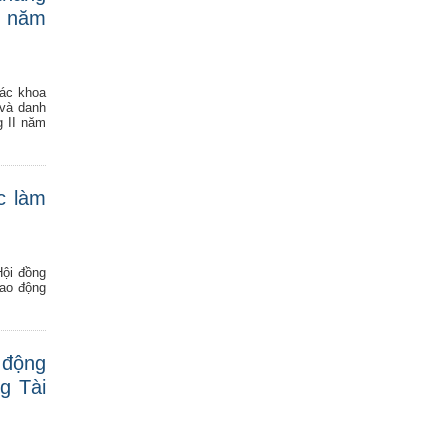
I năm
các khoa
 và danh
g II năm
c làm
Hội đồng
lao động
 động
g Tài