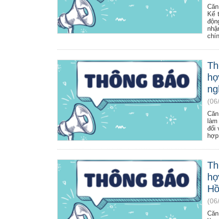
Căn
Kế 
độn
nhận
chín
Th
hợ
ng
(06
Căn
làm
đối 
hợp 
Th
hợ
Hồ
(06
Căn