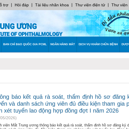
|
|
|
|
ỗ trợ
Hỏi đáp
Tài liệu nhãn khoa
Thư viện điện tử
Thư viện
RUNG ƯƠNG
ITUTE OF OPHTHALMOLOGY
BAN CHỈ ĐẠO QUỐC GIA PCML
NGÂN HÀNG MẮT
DỊCH VỤ KHÁM CHỮA BỆNH
DƯỢ
ông báo kết quả rà soát, thẩm định hồ sơ đăng 
yển và danh sách ứng viên đủ điều kiện tham gia 
n xét tuyển lao động hợp đồng đợt I năm 2026
/05/2026)
h viện Mắt Trung ương thông báo kết quả rà soát, thẩm định hồ sơ đăng ký 