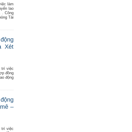
việc làm
uyển lao
. . Công
hòng Tài
 động
a Xét
trí việc
hợp đồng
lao động
 động
 mê –
trí việc