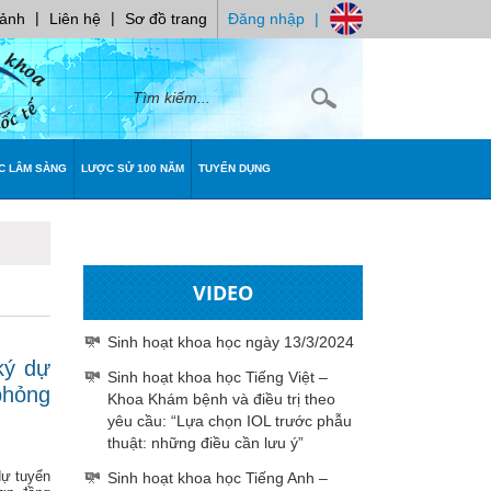
|
|
 ảnh
Liên hệ
Sơ đồ trang
Đăng nhập
|
C LÂM SÀNG
LƯỢC SỬ 100 NĂM
TUYỂN DỤNG
VIDEO
Sinh hoạt khoa học ngày 13/3/2024
ký dự
Sinh hoạt khoa học Tiếng Việt –
phỏng
Khoa Khám bệnh và điều trị theo
yêu cầu: “Lựa chọn IOL trước phẫu
thuật: những điều cần lưu ý”
dự tuyển
Sinh hoạt khoa học Tiếng Anh –