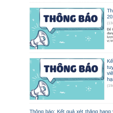
Th
20
(13
Để 
đan
lượ
vị t
Kế
tu
vi
hạ
(19
Thông báo: Kết quả xét thăng hạng 