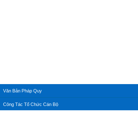
Văn Bản Pháp Quy
Công Tác Tổ Chức Cán Bộ
Cấp cứu nhãn khoa
Nhãn khoa thường thức