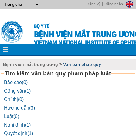
|
Đăng ký
Đăng nhập
BỘ Y TẾ
BỆNH VIỆN MẮT TRUNG ƯƠN
VIETNAM NATIONAL INSTITUTE OF OPH
>
Bệnh viện mắt trung ương
Văn bản pháp quy
Tìm kiếm văn bản quy phạm pháp luật
Báo cáo(0)
Công văn(1)
Chỉ thị(0)
Hướng dẫn(3)
Luật(6)
Nghị định(1)
Quyết định(1)