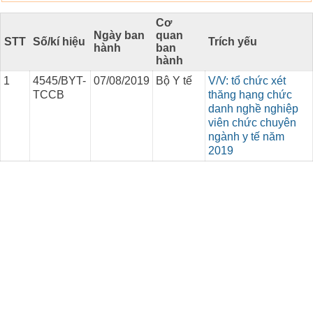
Cơ
Ngày ban
quan
STT
Số/kí hiệu
Trích yếu
hành
ban
hành
1
4545/BYT-
07/08/2019
Bộ Y tế
V/V: tổ chức xét
TCCB
thăng hạng chức
danh nghề nghiệp
viên chức chuyên
ngành y tế năm
2019