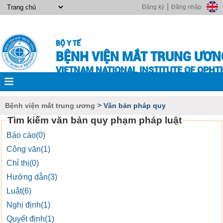
|
Đăng ký
Đăng nhập
BỘ Y TẾ
BỆNH VIỆN MẮT TRUNG ƯƠN
VIETNAM NATIONAL INSTITUTE OF OPH
>
Bệnh viện mắt trung ương
Văn bản pháp quy
Tìm kiếm văn bản quy phạm pháp luật
Báo cáo(0)
Công văn(1)
Chỉ thị(0)
Hướng dẫn(3)
Luật(6)
Nghị định(1)
Quyết định(1)