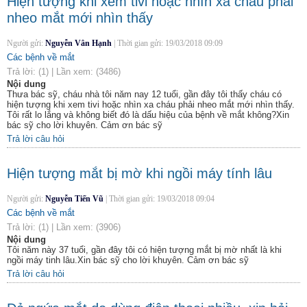
Hiện tượng khi xem tivi hoặc nhìn xa cháu phải
nheo mắt mới nhìn thấy
Người gửi:
Nguyễn Vân Hạnh
|
Thời gian gửi:
19/03/2018 09:09
Các bệnh về mắt
Trả lời:
(1)
|
Lần xem:
(3486)
Nội dung
Thưa bác sỹ, cháu nhà tôi năm nay 12 tuổi, gần đây tôi thấy cháu có
hiện tượng khi xem tivi hoặc nhìn xa cháu phải nheo mắt mới nhìn thấy.
Tôi rất lo lắng và không biết đó là dấu hiệu của bệnh về mắt không?Xin
bác sỹ cho lời khuyên. Cảm ơn bác sỹ
Trả lời câu hỏi
Hiện tượng mắt bị mờ khi ngồi máy tính lâu
Người gửi:
Nguyễn Tiến Vũ
|
Thời gian gửi:
19/03/2018 09:04
Các bệnh về mắt
Trả lời:
(1)
|
Lần xem:
(3906)
Nội dung
Tôi năm này 37 tuổi, gần đây tôi có hiện tượng mắt bị mờ nhất là khi
ngồi máy tinh lâu.Xin bác sỹ cho lời khuyên. Cảm ơn bác sỹ
Trả lời câu hỏi