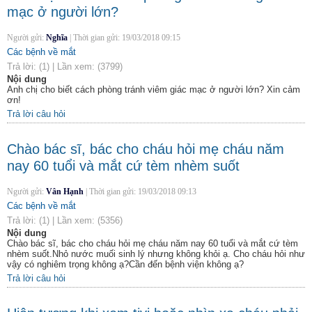
mạc ở người lớn?
Người gửi:
Nghĩa
|
Thời gian gửi:
19/03/2018 09:15
Các bệnh về mắt
Trả lời:
(1)
|
Lần xem:
(3799)
Nội dung
Anh chị cho biết cách phòng tránh viêm giác mạc ở người lớn? Xin cảm
ơn!
Trả lời câu hỏi
Chào bác sĩ, bác cho cháu hỏi mẹ cháu năm
nay 60 tuổi và mắt cứ tèm nhèm suốt
Người gửi:
Vân Hạnh
|
Thời gian gửi:
19/03/2018 09:13
Các bệnh về mắt
Trả lời:
(1)
|
Lần xem:
(5356)
Nội dung
Chào bác sĩ, bác cho cháu hỏi mẹ cháu năm nay 60 tuổi và mắt cứ tèm
nhèm suốt.Nhỏ nước muối sinh lý nhưng không khỏi ạ. Cho cháu hỏi như
vậy có nghiêm trọng không ạ?Cần đến bệnh viện không ạ?
Trả lời câu hỏi