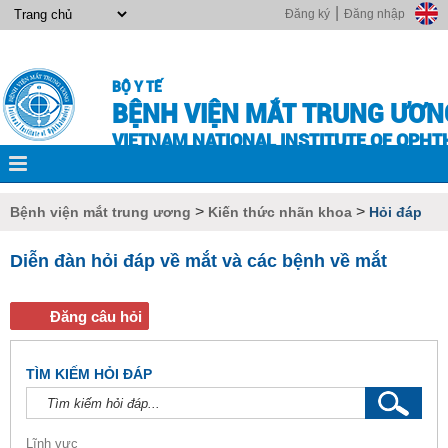
|
Đăng ký
Đăng nhập
BỘ Y TẾ
BỆNH VIỆN MẮT TRUNG ƯƠN
VIETNAM NATIONAL INSTITUTE OF OPH
>
>
Bệnh viện mắt trung ương
Kiến thức nhãn khoa
Hỏi đáp
Diễn đàn hỏi đáp về mắt và các bệnh về mắt
TÌM KIẾM HỎI ĐÁP
Lĩnh vực