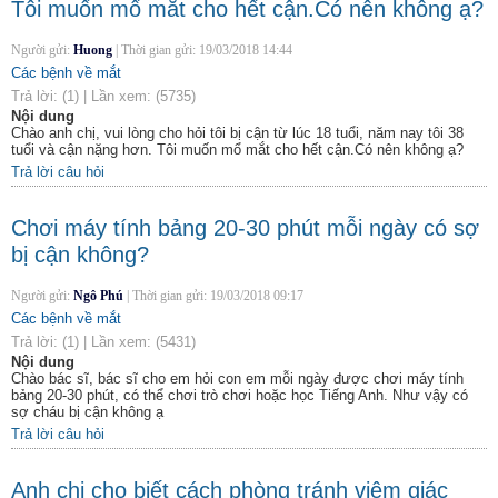
Tôi muốn mổ mắt cho hết cận.Có nên không ạ?
Người gửi:
Huong
|
Thời gian gửi:
19/03/2018 14:44
Các bệnh về mắt
Trả lời:
(1)
|
Lần xem:
(5735)
Nội dung
Chào anh chị, vui lòng cho hỏi tôi bị cận từ lúc 18 tuổi, năm nay tôi 38
tuổi và cận nặng hơn. Tôi muốn mổ mắt cho hết cận.Có nên không ạ?
Trả lời câu hỏi
Chơi máy tính bảng 20-30 phút mỗi ngày có sợ
bị cận không?
Người gửi:
Ngô Phú
|
Thời gian gửi:
19/03/2018 09:17
Các bệnh về mắt
Trả lời:
(1)
|
Lần xem:
(5431)
Nội dung
Chào bác sĩ, bác sĩ cho em hỏi con em mỗi ngày được chơi máy tính
bảng 20-30 phút, có thể chơi trò chơi hoặc học Tiếng Anh. Như vậy có
sợ cháu bị cận không ạ
Trả lời câu hỏi
Anh chị cho biết cách phòng tránh viêm giác