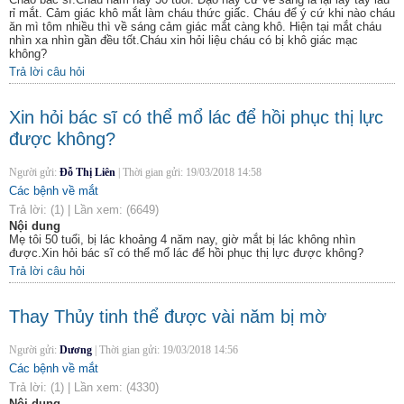
rỉ mắt. Cảm giác khô mắt làm cháu thức giấc. Cháu để ý cứ khi nào cháu
ăn mì tôm nhiều thì về sáng cảm giác mắt càng khô. Hiện tại mắt cháu
nhìn xa nhìn gần đều tốt.Cháu xin hỏi liệu cháu có bị khô giác mạc
không?
Trả lời câu hỏi
Xin hỏi bác sĩ có thể mổ lác để hồi phục thị lực
được không?
Người gửi:
Đỗ Thị Liên
|
Thời gian gửi:
19/03/2018 14:58
Các bệnh về mắt
Trả lời:
(1)
|
Lần xem:
(6649)
Nội dung
Mẹ tôi 50 tuổi, bị lác khoảng 4 năm nay, giờ mắt bị lác không nhìn
được.Xin hỏi bác sĩ có thể mổ lác để hồi phục thị lực được không?
Trả lời câu hỏi
Thay Thủy tinh thể được vài năm bị mờ
Người gửi:
Dương
|
Thời gian gửi:
19/03/2018 14:56
Các bệnh về mắt
Trả lời:
(1)
|
Lần xem:
(4330)
Nội dung