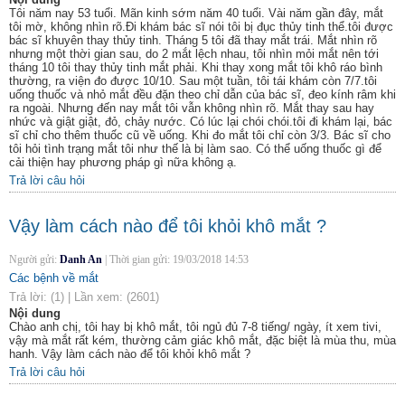
Tôi năm nay 53 tuổi. Mãn kinh sớm năm 40 tuổi. Vài năm gần đây, mắt
tôi mờ, không nhìn rõ.Đi khám bác sĩ nói tôi bị đục thủy tinh thể.tôi được
bác sĩ khuyên thay thủy tinh. Tháng 5 tôi đã thay mắt trái. Mắt nhìn rõ
nhưng một thời gian sau, do 2 mắt lệch nhau, tôi nhìn mỏi mắt nên tới
tháng 10 tôi thay thủy tinh mắt phải. Khi thay xong mắt tôi khô ráo bình
thường, ra viện đo được 10/10. Sau một tuần, tôi tái khám còn 7/7.tôi
uống thuốc và nhỏ mắt đều đặn theo chỉ dẫn của bác sĩ, đeo kính râm khi
ra ngoài. Nhưng đến nay mắt tôi vẫn không nhìn rõ. Mắt thay sau hay
nhức và giật giật, đỏ, chảy nước. Có lúc lại chói chói.tôi đi khám lại, bác
sĩ chỉ cho thêm thuốc cũ về uống. Khi đo mắt tôi chỉ còn 3/3. Bác sĩ cho
tôi hỏi tình trạng mắt tôi như thế là bị làm sao. Có thể uống thuốc gì để
cải thiện hay phương pháp gì nữa không ạ.
Trả lời câu hỏi
Vậy làm cách nào để tôi khỏi khô mắt ?
Người gửi:
Danh An
|
Thời gian gửi:
19/03/2018 14:53
Các bệnh về mắt
Trả lời:
(1)
|
Lần xem:
(2601)
Nội dung
Chào anh chị, tôi hay bị khô mắt, tôi ngủ đủ 7-8 tiếng/ ngày, ít xem tivi,
vậy mà mắt rất kém, thường cảm giác khô mắt, đặc biệt là mùa thu, mùa
hanh. Vậy làm cách nào để tôi khỏi khô mắt ?
Trả lời câu hỏi