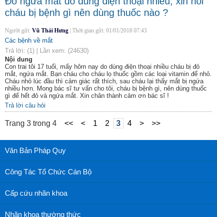
Đỏ ngứa mắt do dùng điện thoại nhiều, xin hỏi
cháu bị bệnh gì nên dùng thuốc nào ?
Người gửi:
Vũ Thái Hưng
|
Thời gian gửi:
01/01/2018 07:43
Các bệnh về mắt
Trả lời:
(1)
|
Lần xem:
(24630)
Nội dung
Con trai tôi 17 tuổi, mấy hôm nay do dùng điện thoại nhiều cháu bị đỏ
mắt, ngứa mắt. Bạn cháu cho cháu lọ thuốc gồm các loại vitamin để nhỏ.
Cháu nhỏ lúc đầu thì cảm giác rất thích, sau cháu lại thấy mắt bị ngứa
nhiều hơn. Mong bác sĩ tư vấn cho tôi, cháu bị bệnh gì, nên dùng thuốc
gì để hết đỏ và ngứa mắt. Xin chân thành cảm ơn bác sĩ !
Trả lời câu hỏi
Trang 3 trong 4
<<
<
1
2
3
4
>
>>
Văn Bản Pháp Quy
Công Tác Tổ Chức Cán Bộ
Cấp cứu nhãn khoa
Nhãn khoa thường thức