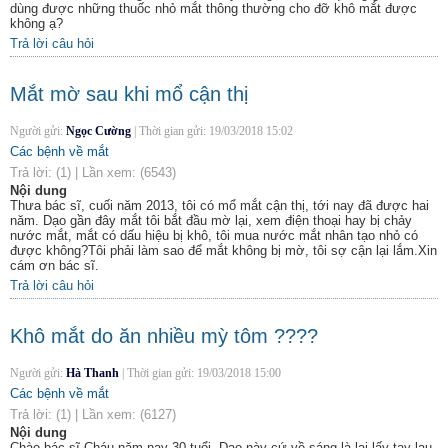
dùng được những thuốc nhỏ mắt thông thường cho đỡ khô mắt được
không ạ?
Trả lời câu hỏi
Mắt mờ sau khi mổ cận thị
Người gửi:
Ngọc Cường
|
Thời gian gửi:
19/03/2018 15:02
Các bệnh về mắt
Trả lời:
(1)
|
Lần xem:
(6543)
Nội dung
Thưa bác sĩ, cuối năm 2013, tôi có mổ mắt cận thị, tới nay đã được hai
năm. Dạo gần đây mắt tôi bắt đầu mờ lại, xem điện thoại hay bị chảy
nước mắt, mắt có dấu hiệu bị khô, tôi mua nước mắt nhân tạo nhỏ có
được không?Tôi phải làm sao để mắt không bị mờ, tôi sợ cận lại lắm.Xin
cám ơn bác sĩ.
Trả lời câu hỏi
Khô mắt do ăn nhiều mỳ tôm ????
Người gửi:
Hà Thanh
|
Thời gian gửi:
19/03/2018 15:00
Các bệnh về mắt
Trả lời:
(1)
|
Lần xem:
(6127)
Nội dung
Chào bác sĩ.Cháu năm nay 30 tuổi. Dạo này cứ về sáng là lại lấy tay lau