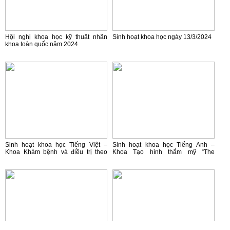
Hội nghị khoa học kỹ thuật nhãn
Sinh hoạt khoa học ngày 13/3/2024
khoa toàn quốc năm 2024
Sinh hoạt khoa học Tiếng Việt –
Sinh hoạt khoa học Tiếng Anh –
Khoa Khám bệnh và điều trị theo
Khoa Tạo hình thẩm mỹ “The
yêu cầu: “Lựa chọn IOL trước phẫu
ophthalmology of intracranial
thuật: những điều cần lưu ý”
vascular abnormalities”