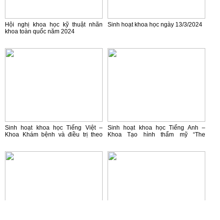
Hội nghị khoa học kỹ thuật nhãn
Sinh hoạt khoa học ngày 13/3/2024
khoa toàn quốc năm 2024
Sinh hoạt khoa học Tiếng Việt –
Sinh hoạt khoa học Tiếng Anh –
Khoa Khám bệnh và điều trị theo
Khoa Tạo hình thẩm mỹ “The
yêu cầu: “Lựa chọn IOL trước phẫu
ophthalmology of intracranial
thuật: những điều cần lưu ý”
vascular abnormalities”