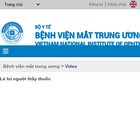
|
Đăng ký
Đăng nhập
BỘ Y TẾ
BỆNH VIỆN MẮT TRUNG ƯƠN
VIETNAM NATIONAL INSTITUTE OF OPH
>
Bệnh viện mắt trung ương
Video
Lẻ loi người thầy thuốc