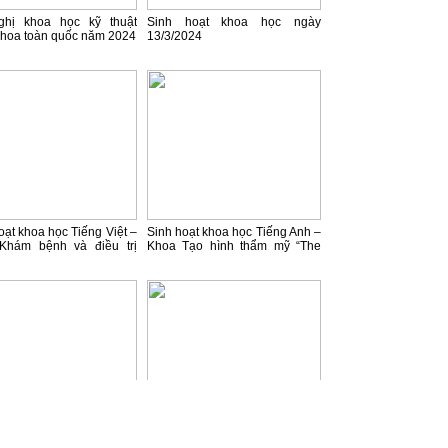
ghị khoa học kỹ thuật
Sinh hoạt khoa học ngày
hoa toàn quốc năm 2024
13/3/2024
oạt khoa học Tiếng Việt –
Sinh hoạt khoa học Tiếng Anh –
Khám bệnh và điều trị
Khoa Tạo hình thẩm mỹ “The
yêu cầu: “Lựa chọn IOL
ophthalmology of intracranial
phẫu thuật: những điều
vascular abnormalities”
u ý”
oạt khoa học tiếng việt -
"Tổng quan về phẫu thuật tạo