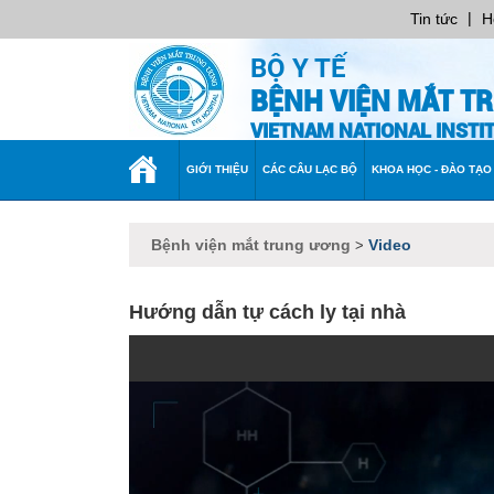
|
Tin tức
H
BỘ Y TẾ
BỆNH VIỆN MẮT T
VIETNAM NATIONAL INST
TRANG
GIỚI THIỆU
CÁC CÂU LẠC BỘ
KHOA HỌC - ĐÀO TẠO
CHỦ
Bệnh viện mắt trung ương
Video
>
Hướng dẫn tự cách ly tại nhà