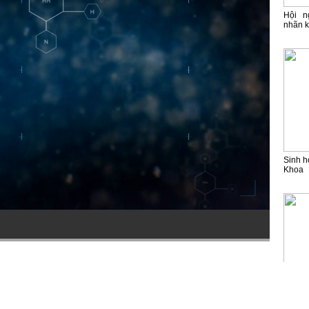
Hội n
nhãn k
Sinh h
Khoa 
theo 
trước 
cần lư
Sinh h