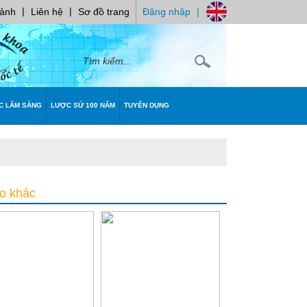
|
|
 ảnh
Liên hệ
Sơ đồ trang
Đăng nhập
|
C LÂM SÀNG
LƯỢC SỬ 100 NĂM
TUYỂN DỤNG
o khác