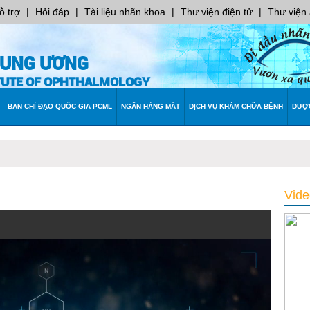
|
|
|
|
ỗ trợ
Hỏi đáp
Tài liệu nhãn khoa
Thư viện điện tử
Thư viện
RUNG ƯƠNG
ITUTE OF OPHTHALMOLOGY
BAN CHỈ ĐẠO QUỐC GIA PCML
NGÂN HÀNG MẮT
DỊCH VỤ KHÁM CHỮA BỆNH
DƯỢ
Vide