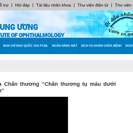
|
|
|
|
ỗ trợ
Hỏi đáp
Tài liệu nhãn khoa
Thư viện điện tử
Thư viện
RUNG ƯƠNG
ITUTE OF OPHTHALMOLOGY
BAN CHỈ ĐẠO QUỐC GIA PCML
NGÂN HÀNG MẮT
DỊCH VỤ KHÁM CHỮA BỆNH
DƯỢ
hoa Chấn thương "Chấn thương tụ máu dưới
m"