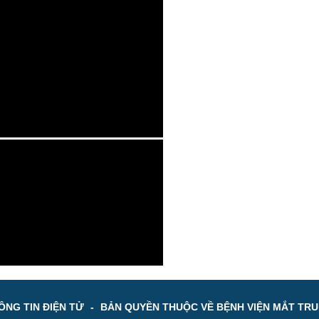
NG TIN ĐIỆN TỬ
-
BẢN QUYỀN THUỘC VỀ BỆNH VIỆN MẮT TR