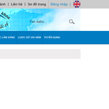
|
|
 ảnh
Liên hệ
Sơ đồ trang
Đăng nhập
|
C LÂM SÀNG
LƯỢC SỬ 100 NĂM
TUYỂN DỤNG