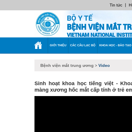
|
Tin tức
H
BỘ Y TẾ
BỆNH VIỆN MẮT T
VIETNAM NATIONAL INST
TRANG
GIỚI THIỆU
CÁC CÂU LẠC BỘ
KHOA HỌC - ĐÀO TẠO
CHỦ
Bệnh viện mắt trung ương
Video
>
Sinh hoạt khoa học tiếng việt - K
màng xương hốc mắt cấp tính ở trẻ e