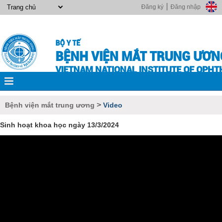
|
Đăng ký
Đăng nhập
BỘ Y TẾ
BỆNH VIỆN MẮT TRUNG ƯƠN
VIETNAM NATIONAL INSTITUTE OF OPH
>
Bệnh viện mắt trung ương
Video
Sinh hoạt khoa học ngày 13/3/2024