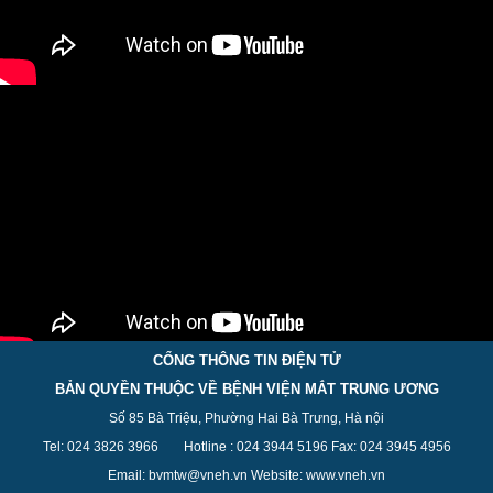
CỔNG THÔNG TIN ĐIỆN TỬ
BẢN QUYỀN THUỘC VỀ BỆNH VIỆN MẮT TRUNG ƯƠNG
Số 85 Bà Triệu, Phường Hai Bà Trưng, Hà nội
Tel: 024 3826 3
966
Hotline : 024 3944 5
196
Fax: 024 3945 4956
Email: bvmtw@vneh.vn Website: www.vneh.vn