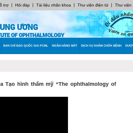
|
|
|
|
ỗ trợ
Hỏi đáp
Tài liệu nhãn khoa
Thư viện điện tử
Thư viện
RUNG ƯƠNG
ITUTE OF OPHTHALMOLOGY
BAN CHỈ ĐẠO QUỐC GIA PCML
NGÂN HÀNG MẮT
DỊCH VỤ KHÁM CHỮA BỆNH
DƯỢ
 Tạo hình thẩm mỹ “The ophthalmology of