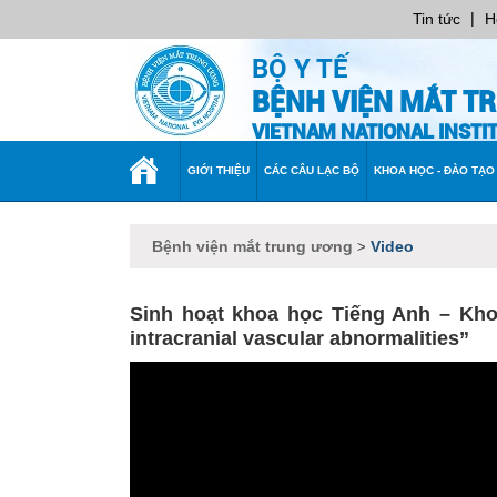
|
Tin tức
H
BỘ Y TẾ
BỆNH VIỆN MẮT T
VIETNAM NATIONAL INST
TRANG
GIỚI THIỆU
CÁC CÂU LẠC BỘ
KHOA HỌC - ĐÀO TẠO
CHỦ
Bệnh viện mắt trung ương
Video
>
Sinh hoạt khoa học Tiếng Anh – Khoa
intracranial vascular abnormalities”