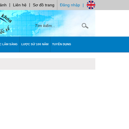
|
|
 ảnh
Liên hệ
Sơ đồ trang
Đăng nhập
|
C LÂM SÀNG
LƯỢC SỬ 100 NĂM
TUYỂN DỤNG