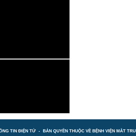
NG TIN ĐIỆN TỬ
-
BẢN QUYỀN THUỘC VỀ BỆNH VIỆN MẮT TR