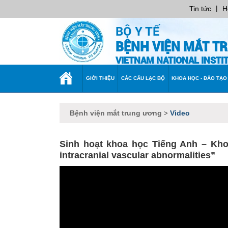
|
Tin tức
H
BỘ Y TẾ
BỆNH VIỆN MẮT T
VIETNAM NATIONAL INST
TRANG
GIỚI THIỆU
CÁC CÂU LẠC BỘ
KHOA HỌC - ĐÀO TẠO
CHỦ
Bệnh viện mắt trung ương
Video
>
Sinh hoạt khoa học Tiếng Anh – Khoa
intracranial vascular abnormalities”