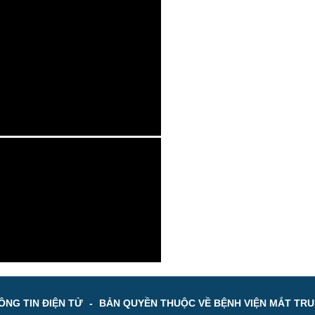
NG TIN ĐIỆN TỬ
-
BẢN QUYỀN THUỘC VỀ BỆNH VIỆN MẮT TR