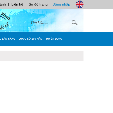
|
|
 ảnh
Liên hệ
Sơ đồ trang
Đăng nhập
|
C LÂM SÀNG
LƯỢC SỬ 100 NĂM
TUYỂN DỤNG