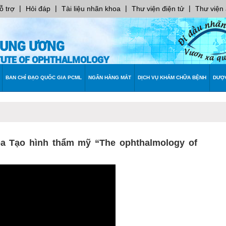
|
|
|
|
ỗ trợ
Hỏi đáp
Tài liệu nhãn khoa
Thư viện điện tử
Thư viện
RUNG ƯƠNG
ITUTE OF OPHTHALMOLOGY
BAN CHỈ ĐẠO QUỐC GIA PCML
NGÂN HÀNG MẮT
DỊCH VỤ KHÁM CHỮA BỆNH
DƯỢ
 Tạo hình thẩm mỹ “The ophthalmology of