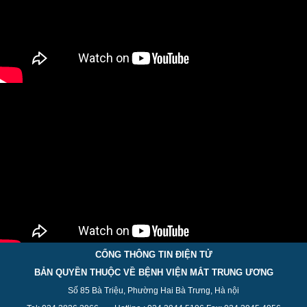
CỔNG THÔNG TIN ĐIỆN TỬ
BẢN QUYỀN THUỘC VỀ BỆNH VIỆN MẮT TRUNG ƯƠNG
Số 85 Bà Triệu, Phường Hai Bà Trưng, Hà nội