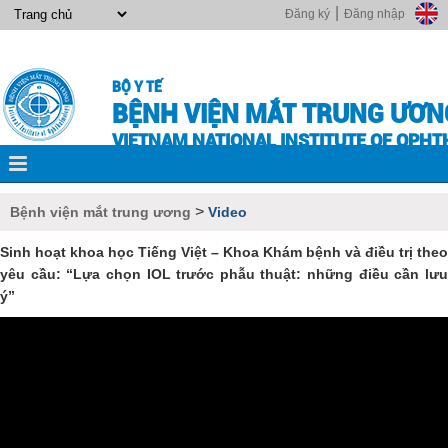
|
Đăng ký
Đăng nhập
BỘ Y TẾ
BỆNH VIỆN MẮT TRUNG ƯƠN
VIETNAM NATIONAL INSTITUTE OF OPH
>
Bệnh viện mắt trung ương
Video
Sinh hoạt khoa học Tiếng Việt – Khoa Khám bệnh và điều trị theo
yêu cầu: “Lựa chọn IOL trước phẫu thuật: những điều cần lưu
ý”